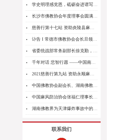
学史明理感党恩，砥砺奋进谱写新时代佛教中国化新...
长沙市佛教协会年度理事会圆满召开
慈善行第十七站 资助炎陵县麻疯病村院
讣告 I 常德市佛教协会会长旦领老和尚安详舍报
省委统战部常务副部长徐克勤，省文史馆党组书记、...
千年对话 悲智行愿 ——中国南岳第三届千年佛教...
2021慈善行第九站 资助永顺麻风村
中国佛教协会副会长、湖南佛教协会会长圣辉长老一...
中国麻风防治协会张福仁理事长前往麓山寺看望名誉...
湖南佛教界为天津爆炸事故中的灾区人民祈祷
联系我们