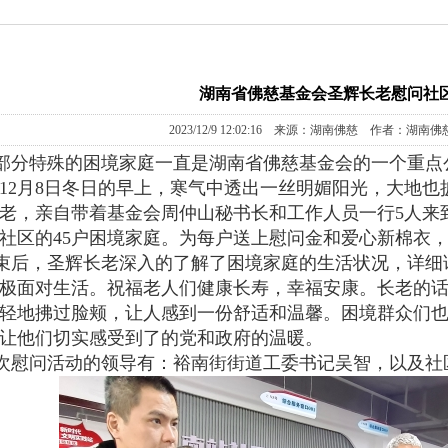
湖南省佛慈基金会圣辉长老慰问社
2023/12/9 12:02:16 来源：湖南佛慈 作者：湖南佛
分特殊的困境家庭一直是湖南省佛慈基金会的一个重点
3年12月8日冬日的早上，寒气中透出一丝明媚阳光，大地
老，亲自带着基金会周仲山秘书长和工作人员一行5人来
社区的45户困境家庭。为每户送上慰问金和爱心新棉衣，本
后，圣辉长老深入的了解了困境家庭的生活状况，详细
极面对生活。祝福老人们健康长寿，幸福安康。长老的
轻地拂过脸颊，让人感到一份舒适和温馨。困境群众们
让他们切实感受到了的党和政府的温暖。
慰问活动的领导有：裕南街街道工委书记吴智，以及社