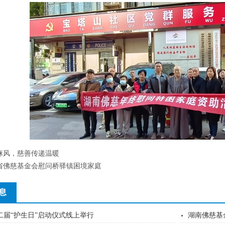
麻风，慈善传递温暖
省佛慈基金会慰问桥驿镇困境家庭
息
二届“护生日”启动仪式线上举行
湖南佛慈基