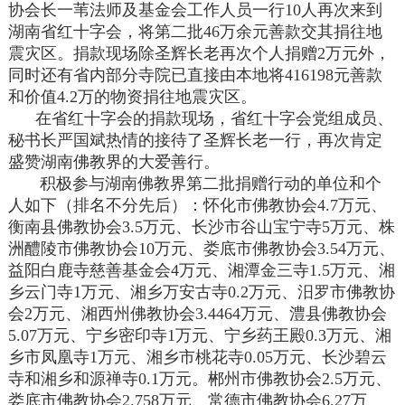
协会长一苇法师及基金会工作人员一行10人再次来到
湖南省红十字会，将第二批46万余元善款交其捐往地
震灾区。捐款现场除圣辉长老再次个人捐赠2万元外，
同时还有省内部分寺院已直接由本地将416198元善款
和价值4.2万的物资捐往地震灾区。
在省红十字会的捐款现场，省红十字会党组成员、
秘书长严国斌热情的接待了圣辉长老一行，再次肯定
盛赞湖南佛教界的大爱善行。
积极参与湖南佛教界第二批捐赠行动的单位和个
人如下（排名不分先后）：怀化市佛教协会4.7万元、
衡南县佛教协会3.5万元、长沙市谷山宝宁寺5万元、株
洲醴陵市佛教协会10万元、娄底市佛教协会3.54万元、
益阳白鹿寺慈善基金会4万元、湘潭金三寺1.5万元、湘
乡云门寺1万元、湘乡万安古寺0.2万元、汨罗市佛教协
会2万元、湘西州佛教协会3.4464万元、澧县佛教协会
5.07万元、宁乡密印寺1万元、宁乡药王殿0.3万元、湘
乡市凤凰寺1万元、湘乡市桃花寺0.05万元、长沙碧云
寺和湘乡和源禅寺0.1万元。郴州市佛教协会2.5万元、
娄底市佛教协会2.758万元、常德市佛教协会6.27万