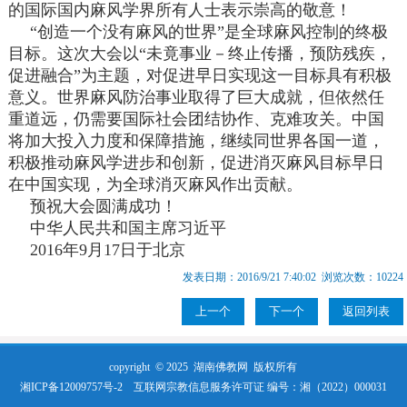
的国际国内麻风学界所有人士表示崇高的敬意！
“创造一个没有麻风的世界”是全球麻风控制的终极
目标。这次大会以“未竟事业－终止传播，预防残疾，
促进融合”为主题，对促进早日实现这一目标具有积极
意义。世界麻风防治事业取得了巨大成就，但依然任
重道远，仍需要国际社会团结协作、克难攻关。中国
将加大投入力度和保障措施，继续同世界各国一道，
积极推动麻风学进步和创新，促进消灭麻风目标早日
在中国实现，为全球消灭麻风作出贡献。
预祝大会圆满成功！
中华人民共和国主席习近平
2016年9月17日于北京
发表日期：2016/9/21 7:40:02 浏览次数：10224
上一个
下一个
返回列表
copyright © 2025
湖南佛教网
版权所有
湘ICP备12009757号-2
互联网宗教信息服务许可证 编号：湘（2022）000031