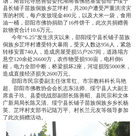
场，南普陀寺慈善会委托湖南省佛慈基金会给予绥宁
县长铺子苗族侗族乡芷坪村，共200户遭受严重洪涝灾
害的村民，每户发放现金400元，以及大米一袋，食用
油一桶，邵阳市佛协捐助了16件饼干，此次共捐赠善
款物资合计10.6万元。
今年“6.25”发生洪灾以来，邵阳绥宁县长铺子苗族
侗族乡芷坪村遭受特大暴雨，受灾人数达956人，紧急
转移安置740人，造成房屋受损55户267间，道路塌方
悬空120余处26600方，农作物受损930亩，电杆倒6
根，电力全部中断，桥梁损坏2座，河堤损毁5000米，
造成直接经济损失2600万元。
邵阳市民宗委副主任张常红、市宗教科科长马艳
超、邵阳市佛教协会会长志东法师、绥宁县人大副主
席袁子玖、县委统战部副部长陈善昭、县民宗和文体
广新局局长陈又清、绥宁县长铺子苗族侗族乡乡长杨
英、芷坪村支部书记陆万平、村长兰元友等领导参加
了此次捐赠活动。