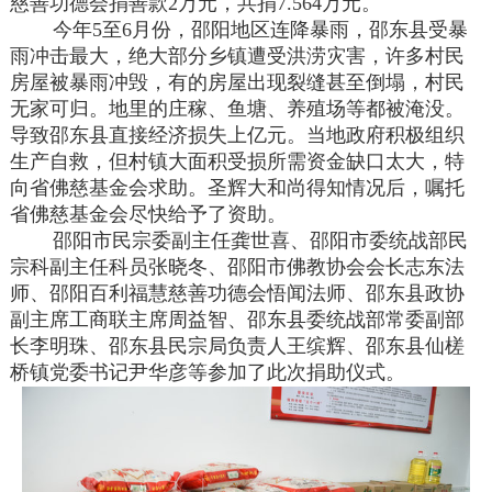
慈善功德会捐善款2万元，共捐7.564万元。
今年5至6月份，邵阳地区连降暴雨，邵东县受暴
雨冲击最大，绝大部分乡镇遭受洪涝灾害，许多村民
房屋被暴雨冲毁，有的房屋出现裂缝甚至倒塌，村民
无家可归。地里的庄稼、鱼塘、养殖场等都被淹没。
导致邵东县直接经济损失上亿元。当地政府积极组织
生产自救，但村镇大面积受损所需资金缺口太大，特
向省佛慈基金会求助。圣辉大和尚得知情况后，嘱托
省佛慈基金会尽快给予了资助。
邵阳市民宗委副主任龚世喜、邵阳市委统战部民
宗科副主任科员张晓冬、邵阳市佛教协会会长志东法
师、邵阳百利福慧慈善功德会悟闻法师、邵东县政协
副主席工商联主席周益智、邵东县委统战部常委副部
长李明珠、邵东县民宗局负责人王缤辉、邵东县仙槎
桥镇党委书记尹华彦等参加了此次捐助仪式。