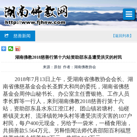
慈善新闻
【返回列表】
湖南佛教2018慈善行第十六站资助邵东县遭受洪灾的村民
来源：原创 作者：湖南佛教协会
2018年7月13日上午，受湖南省佛教协会会长、湖
南省佛慈基金会会长圣辉大和尚的委托，湖南省佛慈
基金会周仲山秘书长、办公室主任曹银艳、工作人员
李长辉等一行人，来到湖南佛教2018慈善行第十六
站，资助邵东县水东江澄江村、团山镇岩塘村、仙槎
桥镇灵太村、流泽镇乾坤头村等遭受洪涝灾害的107户
村民，每户400元现金，另给予一袋米，一桶食用油，
共捐善款5.564万元。另释悟闻法师代表邵阳百利福慧