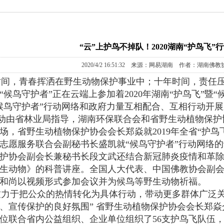
“云”上护鸟不掉队！2020湖南“护鸟飞
2020/4/2 16:51:32 来源：网易湖南 作者：湖南佛
间，青春挥洒在野生动物保护事业中；十年时间，责任压实在
“候鸟守护者”正在云端上参加着2020年湖南“护鸟飞”暨
候鸟守护者”行动网络和政府力量互相配合、互相行动开
动由省林业局指导，湖南环保联合会和省野生动植物保护
场，省野生动植物保护协会会长郑焱就2019年全省“护鸟飞
志愿服务联合会副秘书长盛凯就“候鸟守护者”行动网络的
护协会副会长兼秘书长段文武还结合新冠肺炎疫情和革
生动物》的科普讲座。全国人大代表、中国佛教协会副
和尚以视频形式参加会议并为候鸟等野生动物祈福。
致力于把公众的热情转化为具体行动，带动更多群体广泛
、宣传保护的良好氛围” 省野生动植物保护协会会长郑焱
位联合省内公益组织、企业单位组织了56支护鸟飞队伍，4