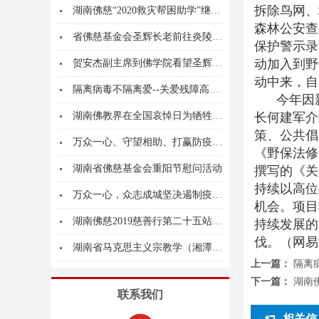
拆除鸟网、
湖南佛慈“2020救灾帮困助学”继续第十一、十...
森林公安查
省佛慈基金会圣辉长老前往炎陵龙景山麻风病院慰问...
保护警示录
动加入到野
贺安杰副主席到佛学院看望圣辉院长并就“我省宗教...
动中来，自
隔离病毒不隔离爱--关爱残障高三学子捐赠防疫包...
今年因
湖南佛教界在全国哀悼日为牺牲的烈士和逝世的同胞...
长何建军介
策、公共倡
万众一心、守望相助、打赢防疫战 湖南佛慈基...
《野保法修
湖南省佛慈基金会重阳节慰问活动
撰写的《关
持续以高位
万众一心，众志成城坚决遏制疫情蔓延势头---湖...
机会。项目
湖南佛慈2019慈善行第二十五站圣辉大和尚赴华...
持续发展的
伐。（网易
湖南省马克思主义宗教学（湘潭大学）研究基地揭牌...
上一篇：
隔离
下一篇：
湖南
联系我们
相关信