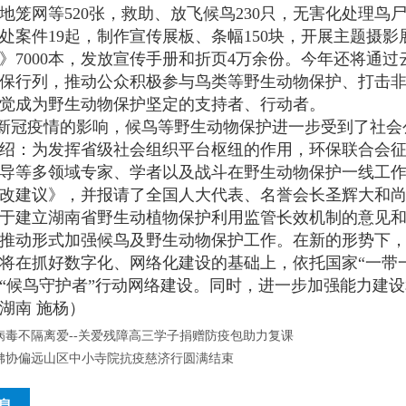
地笼网等520张，救助、放飞候鸟230只，无害化处理鸟尸
处案件19起，制作宣传展板、条幅150块，开展主题摄影
》7000本，发放宣传手册和折页4万余份。今年还将通
保行列，推动公众积极参与鸟类等野生动物保护、打击
觉成为野生动物保护坚定的支持者、行动者。
新冠疫情的影响，候鸟等野生动物保护进一步受到了社会
绍：为发挥省级社会组织平台枢纽的作用，环保联合会
导等多领域专家、学者以及战斗在野生动物保护一线工
改建议》，并报请了全国人大代表、名誉会长圣辉大和
于建立湖南省野生动植物保护利用监管长效机制的意见
推动形式加强候鸟及野生动物保护工作。在新的形势下，
将在抓好数字化、网络化建设的基础上，依托国家“一带
“候鸟守护者”行动网络建设。同时，进一步加强能力建
湖南 施杨）
病毒不隔离爱--关爱残障高三学子捐赠防疫包助力复课
佛协偏远山区中小寺院抗疫慈济行圆满结束
息