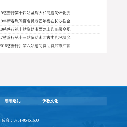
19慈善行第十四站圣辉大和尚慰问怀化洪..
19年新春慰问百名孤老团年宴在长沙县金..
18慈善行第十站资助湘西龙山县咱果乡受..
17慈善行第十三站资助湘西古丈县坪坝乡..
016慈善行】第六站慰问资助资兴市江背..
湖湘巡礼
佛教文化
：0731-85451633