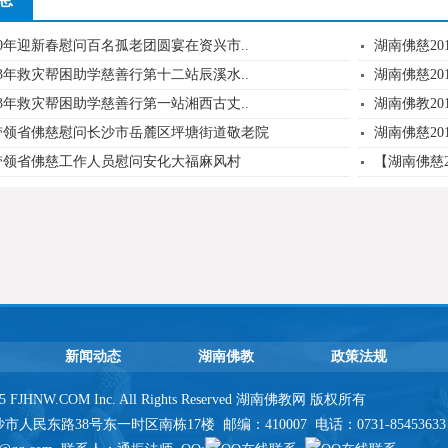
20年迎新春慰问百名孤老团圆宴在资兴市..
湖南佛慈20
23年救灾帮困助学慈善行第十二站辰溪水..
湖南佛慈20
23年救灾帮困助学慈善行第一站湘西古丈..
湖南佛教20
带领省佛慈慰问长沙市岳麓区坪塘街道敬老院
湖南佛慈20
带领省佛慈工作人员慰问安化大福麻风村
【湖南佛慈2
新闻动态
湖南佛教
政策法规
2025 FJHNW.COM Inc. All Rights Reserved 湖南佛教网 版权所有
民东路38号东一时区南栋17楼 邮编：410007 电话：0731-85453633 传真