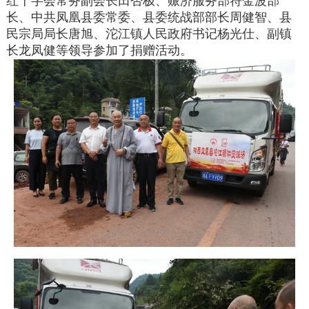
红十字会常务副会长田否极、赈济服务部符金波部
长、中共凤凰县委常委、县委统战部部长周健智、县
民宗局局长唐旭、沱江镇人民政府书记杨光仕、副镇
长龙凤健等领导参加了捐赠活动。