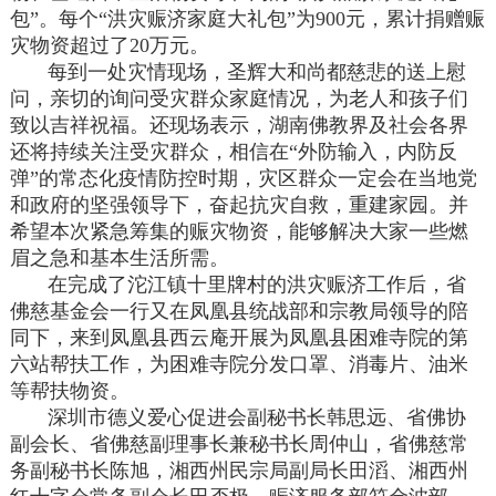
包”。每个“洪灾赈济家庭大礼包”为900元，累计捐赠赈
灾物资超过了20万元。
每到一处灾情现场，圣辉大和尚都慈悲的送上慰
问，亲切的询问受灾群众家庭情况，为老人和孩子们
致以吉祥祝福。还现场表示，湖南佛教界及社会各界
还将持续关注受灾群众，相信在“外防输入，内防反
弹”的常态化疫情防控时期，灾区群众一定会在当地党
和政府的坚强领导下，奋起抗灾自救，重建家园。并
希望本次紧急筹集的赈灾物资，能够解决大家一些燃
眉之急和基本生活所需。
在完成了沱江镇十里牌村的洪灾赈济工作后，省
佛慈基金会一行又在凤凰县统战部和宗教局领导的陪
同下，来到凤凰县西云庵开展为凤凰县困难寺院的第
六站帮扶工作，为困难寺院分发口罩、消毒片、油米
等帮扶物资。
深圳市德义爱心促进会副秘书长韩思远、省佛协
副会长、省佛慈副理事长兼秘书长周仲山，省佛慈常
务副秘书长陈旭，湘西州民宗局副局长田滔、湘西州