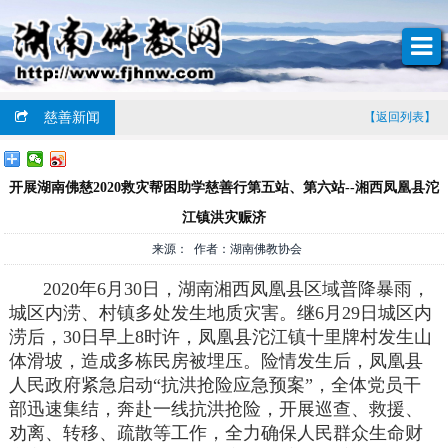
慈善新闻
【返回列表】
开展湖南佛慈2020救灾帮困助学慈善行第五站、第六站--湘西凤凰县沱
江镇洪灾赈济
来源： 作者：湖南佛教协会
2020年6月30日，湖南湘西凤凰县区域普降暴雨，
城区内涝、村镇多处发生地质灾害。继6月29日城区内
涝后，30日早上8时许，凤凰县沱江镇十里牌村发生山
体滑坡，造成多栋民房被埋压。险情发生后，凤凰县
人民政府紧急启动“抗洪抢险应急预案”，全体党员干
部迅速集结，奔赴一线抗洪抢险，开展巡查、救援、
劝离、转移、疏散等工作，全力确保人民群众生命财