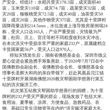
产安全。经统计：水稻共受灾178.3亩，成灾面积40
亩，玉米受灾110亩，成灾74.7亩，蔬菜受灾32亩，成
灾20亩，猕猴桃受灾72.5亩，成灾40亩，油茶受灾50
亩，成灾20亩，其他作物受灾375亩。尤其是十里牌村
因降雨量达到214.5mm，水位急速上涨导致房屋倒塌24
栋，受灾人口达165人，产业严重受损，灾情最为严
重，杜田、庄上、官庄等村不同程度收到水灾冲击。
在本次洪灾中受损非常严重的家庭232户，原属建档立
卡贫困家庭56户，受灾人口达970人。
得知灾情发生后，湖南省佛慈基金会、深圳市德义
爱心促进会紧急携手筹集善款，于2020年7月7日在中
国佛教协会副会长、省佛教协会会长、省佛慈基金会
理事长圣辉大和尚的亲自带领下，赶赴凤凰县沱江镇
十里牌村开展湖南佛慈2020救灾帮困助学慈善行第五
站的洪灾赈济工作。
此次第五站救灾帮困助学慈善行的捐赠，为十里
牌村的232户受灾严重的群众，现场发放了包括大米、
食用油、夏季被、凉席、方便食品、急救药品、衣
物、基础日常生活物资等在内的“洪灾赈济家庭大礼