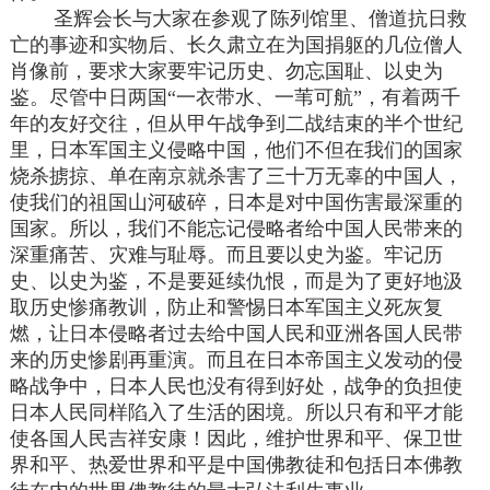
圣辉会长与大家在参观了陈列馆里、僧道抗日救
亡的事迹和实物后、长久肃立在为国捐躯的几位僧人
肖像前，要求大家要牢记历史、勿忘国耻、以史为
鉴。尽管中日两国“一衣带水、一苇可航”，有着两千
年的友好交往，但从甲午战争到二战结束的半个世纪
里，日本军国主义侵略中国，他们不但在我们的国家
烧杀掳掠、单在南京就杀害了三十万无辜的中国人，
使我们的祖国山河破碎，日本是对中国伤害最深重的
国家。所以，我们不能忘记侵略者给中国人民带来的
深重痛苦、灾难与耻辱。而且要以史为鉴。牢记历
史、以史为鉴，不是要延续仇恨，而是为了更好地汲
取历史惨痛教训，防止和警惕日本军国主义死灰复
燃，让日本侵略者过去给中国人民和亚洲各国人民带
来的历史惨剧再重演。而且在日本帝国主义发动的侵
略战争中，日本人民也没有得到好处，战争的负担使
日本人民同样陷入了生活的困境。所以只有和平才能
使各国人民吉祥安康！因此，维护世界和平、保卫世
界和平、热爱世界和平是中国佛教徒和包括日本佛教