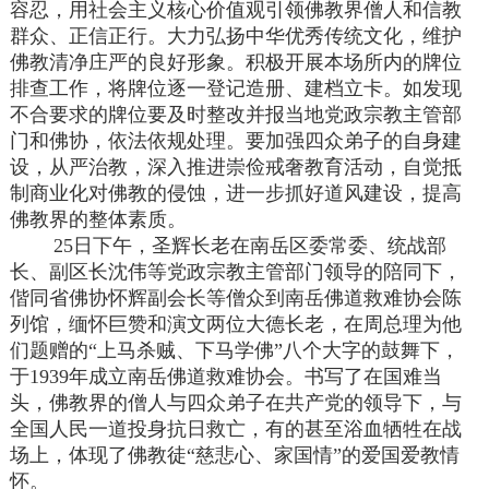
容忍，用社会主义核心价值观引领佛教界僧人和信教
群众、正信正行。大力弘扬中华优秀传统文化，维护
佛教清净庄严的良好形象。积极开展本场所内的牌位
排查工作，将牌位逐一登记造册、建档立卡。如发现
不合要求的牌位要及时整改并报当地党政宗教主管部
门和佛协，依法依规处理。要加强四众弟子的自身建
设，从严治教，深入推进崇俭戒奢教育活动，自觉抵
制商业化对佛教的侵蚀，进一步抓好道风建设，提高
佛教界的整体素质。
25日下午，圣辉长老在南岳区委常委、统战部
长、副区长沈伟等党政宗教主管部门领导的陪同下，
偕同省佛协怀辉副会长等僧众到南岳佛道救难协会陈
列馆，缅怀巨赞和演文两位大德长老，在周总理为他
们题赠的“上马杀贼、下马学佛”八个大字的鼓舞下，
于1939年成立南岳佛道救难协会。书写了在国难当
头，佛教界的僧人与四众弟子在共产党的领导下，与
全国人民一道投身抗日救亡，有的甚至浴血牺牲在战
场上，体现了佛教徒“慈悲心、家国情”的爱国爱教情
怀。