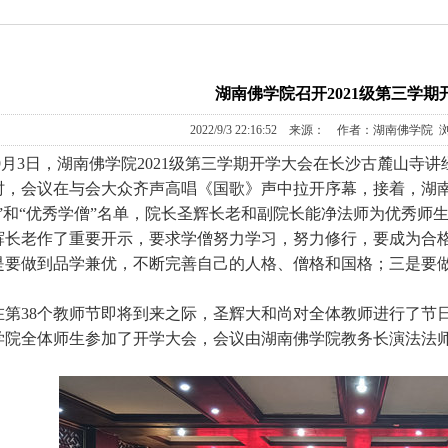
湖南佛学院召开2021级第三学期
2022/9/3 22:16:52 来源： 作者：湖南佛学院 
月3日，湖南佛学院2021级第三学期开学大会在长沙古麓山寺
会议在与会大众齐声高唱《国歌》声中拉开序幕，接着，湖南
师”和“优秀学僧”名单，院长圣辉长老和副院长能净法师为优秀师
辉长老作了重要开示，要求学僧努力学习，努力修行，要成为合
是要做到品学兼优，不断完善自己的人格、僧格和国格；三是要
38个教师节即将到来之际，圣辉大和尚对全体教师进行了节
全体师生参加了开学大会，会议由湖南佛学院教务长演法法