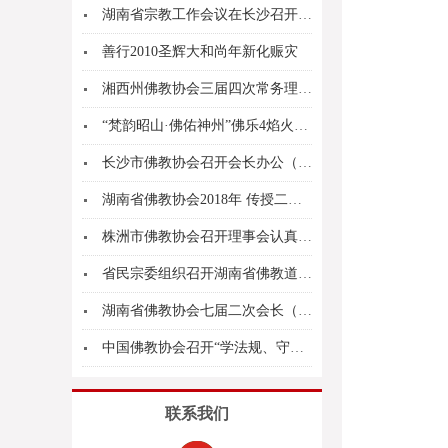
湖南省宗教工作会议在长沙召开 张庆伟出席并讲话...
善行2010圣辉大和尚年新化赈灾
湘西州佛教协会三届四次常务理事会扩大会议在吉首...
“梵韵昭山·佛佑神州”佛乐4焰火晚会
长沙市佛教协会召开会长办公（扩大）会议
湖南省佛教协会2018年 传授二部僧三坛大戒活...
株洲市佛教协会召开理事会认真学习传达全国宗教工...
省民宗委组织召开湖南省佛教道教界代表赴京参会动...
湖南省佛教协会七届二次会长（扩大）会议在长沙召...
中国佛教协会召开“学法规、守戒律、重修为、树形...
联系我们