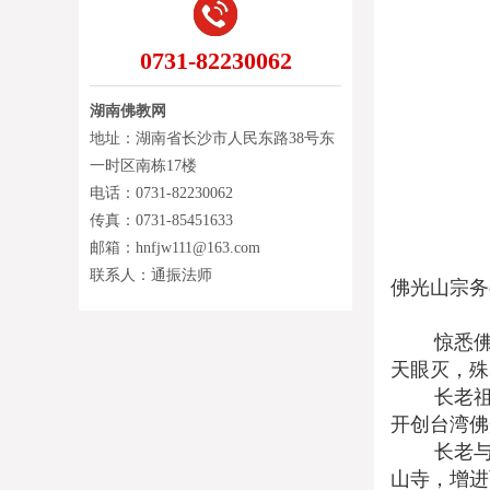
0731-82230062
湖南佛教网
地址：湖南省长沙市人民东路38号东
一时区南栋17楼
电话：0731-82230062
传真：0731-85451633
邮箱：hnfjw111@163.com
联系人：通振法师
佛光山宗务
惊悉佛光山
天眼灭，殊
长老祖籍
开创台湾佛
长老与湖南
山寺，增进