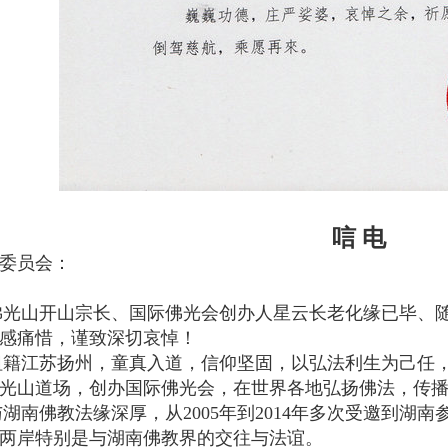
唁 电
委员会：
开山宗长、国际佛光会创办人星云长老化缘已毕、随缘而
感痛惜，谨致深切哀悼！
江苏扬州，童真入道，信仰坚固，以弘法利生为己任，长
光山道场，创办国际佛光会，在世界各地弘扬佛法，传
佛教法缘深厚，从2005年到2014年多次受邀到湖南
两岸特别是与湖南佛教界的交往与法谊。