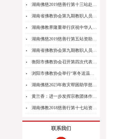
湖南佛慈2019慈善行第十三站赴怀化市新晃侗族...
湖南省佛教协会第九期教职人员培训班圆满结业
湖南佛教界隆重举行庆祝中华人民共和国成立70周...
湖南佛慈2019慈善行第五站资助宜章县梅田镇受...
湖南省佛教协会第九期教职人员培训班在湘潭大唐兴...
衡阳市佛教协会召开第四次代表会议，廖健出席开幕...
浏阳市佛教协会举行“寒冬送温暖”公益之行活动
湖南佛慈2023年救灾帮困助学慈善行第五站湖南...
黄兰香：进一步发挥宗教团体作用凝聚最广泛共识
湖南佛教2018慈善行第十七站资助新化县上渡办...
联系我们