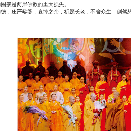
寂是两岸佛教的重大损失。
，庄严娑婆，哀悼之余，祈愿长老，不舍众生，倒驾慈