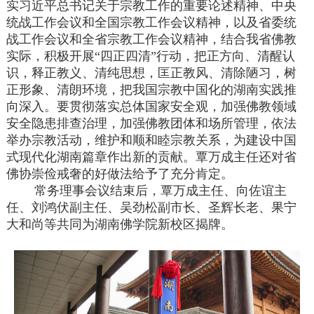
实习近平总书记关于宗教工作的重要论述精神、中央
统战工作会议和全国宗教工作会议精神，以及省委统
战工作会议和全省宗教工作会议精神，结合我省佛教
实际，积极开展“四正四清”行动，把正方向、清醒认
识，释正教义、清纯思想，匡正教风、清除陋习，树
正形象、清朗环境，把我国宗教中国化的湖南实践推
向深入。要贯彻落实总体国家安全观，加强佛教领域
安全隐患排查治理，加强佛教团体和场所管理，依法
举办宗教活动，维护和顺和睦宗教关系，为建设中国
式现代化湖南篇章作出新的贡献。覃万成主任还对省
佛协崇俭戒奢的好做法给予了充分肯定。
常务理事会议结束后，覃万成主任、向佐谊主
任、刘鸿伏副主任、吴劲松副市长、圣辉长老、果宁
大和尚等共同为湖南佛学院新校区揭牌。