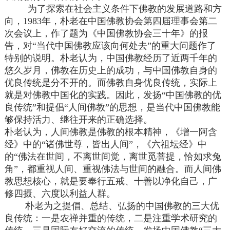
为了探索在社会主义条件下佛教的发展道路和方
向，1983年，朴老在中国佛教协会第四届理事会第二
次会议上，作了题为《中国佛教协会三十年》的报
告，对“当代中国佛教应该向何处去”的重大问题作了
特别的说明。朴老认为，中国佛教经历了近两千年的
悠久岁月，佛教在历史上的成功，与中国佛教自身的
优良传统是分不开的。而佛教自身优良传统，实际上
就是对佛教中国化的实践。因此，发扬“中国佛教的优
良传统”和提倡“人间佛教”的思想，是当代中国佛教能
够保持活力、继往开来的正确选择。
朴老认为，人间佛教是佛教的根本精神，《增一阿含
经》中的“诸佛世尊，皆出人间”，《六祖坛经》中
的“佛法在世间，不离世间觉，离世觅菩提，恰如求兔
角”，都重视人间、重视佛法与世间的融合。而人间佛
教思想核心，就是要奉行五戒、十善以净化自己，广
修四摄、六度以利益人群。
朴老为之提倡、总结、弘扬的中国佛教的三大优
良传统：一是农禅并重的传统，二是注重学术研究的