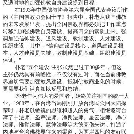
又适时地将加强佛教自身建设提到日程。
在1993年中国佛教协会第六届全国代表会议所作
的《中国佛教协会四十年》报告中，朴老从我国佛教
的未来发展出发，提出全国佛教界都必须把工作重点
转移到加强佛教自身建设、提高四众的素质上来。强
调加强信仰建设、道风建设、教制建设、人才建设、
组织建设，其中，“信仰建设是核心，道风建设是根
本，人才建设是关键，教制建设是基础，组织建设是
保证。”
朴老“五个建设”主张虽然已过了30多年，但这一
主张仍然具有前瞻性，不仅没有过时，而在当前佛教
界迫切需要加强教风建设、抵制佛教商业化的时候，
更需要我们认真加以反思和总结。
朴老作为伟大的爱国者，始终关注祖国的统一大
业。1988年，在台湾当局刚刚开放台湾民众回大陆探
亲时，朴老以敏锐的思维和超人的勇气，相继邀请台
湾了中法师、圣严法师、净良法师、星云法师、净心
法师、惟觉法师、慧律法师等大德高僧来访，打通了
内地与台湾佛教界往来的渠道，为两岸四地的友好联