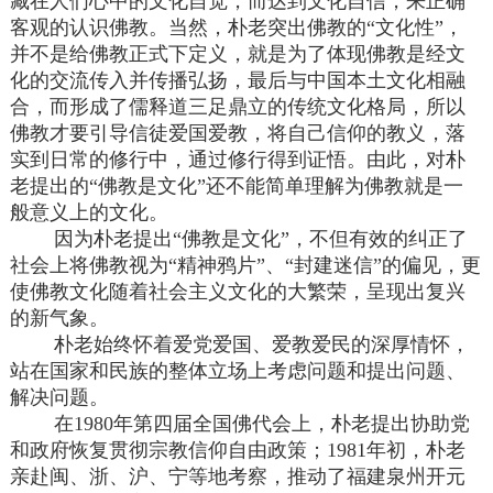
藏在人们心中的文化自觉，而达到文化自信，来正确
客观的认识佛教。当然，朴老突出佛教的“文化性”，
并不是给佛教正式下定义，就是为了体现佛教是经文
化的交流传入并传播弘扬，最后与中国本土文化相融
合，而形成了儒释道三足鼎立的传统文化格局，所以
佛教才要引导信徒爱国爱教，将自己信仰的教义，落
实到日常的修行中，通过修行得到证悟。由此，对朴
老提出的“佛教是文化”还不能简单理解为佛教就是一
般意义上的文化。
因为朴老提出“佛教是文化”，不但有效的纠正了
社会上将佛教视为“精神鸦片”、“封建迷信”的偏见，更
使佛教文化随着社会主义文化的大繁荣，呈现出复兴
的新气象。
朴老始终怀着爱党爱国、爱教爱民的深厚情怀，
站在国家和民族的整体立场上考虑问题和提出问题、
解决问题。
在1980年第四届全国佛代会上，朴老提出协助党
和政府恢复贯彻宗教信仰自由政策；1981年初，朴老
亲赴闽、浙、沪、宁等地考察，推动了福建泉州开元