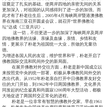
谊奠定了扎实的基础。使两岸四地的亲密无间的关系
更加深入，对祖国的认同感得到了进一步的加强。而
此才有了朴老往生后，2005年4月海峡两岸暨港澳佛教
界在海南三亚召开圆桌会议，就召开“世界佛教论
坛”达成《三亚共识》。
这一切，不但更进一步的加深了海峡两岸及两岸
四地佛教界的法缘、亲缘及血缘，亲情、乡情和友
情，更展示了朴老为祖国统一大业，所做的无量功
德。
为增进各国人民的友谊，维护世界和平，朴老开启了
佛教国际交流和民间外交的新局面。
在展开佛教对外交往方面，朴老是新中国成立以
来按照党中央的统一部署、积极从事佛教民间外交的
杰出代表。从1952年朴老亲自打开中日佛教界友好交
往的大门开始，到1962年中日两国佛教界、文化界共
同发起的纪念鉴真和尚圆寂1200周年大型活动，都极
大地促进了两国邦交正常化的进程。
朴老是一位非常有智慧的佛教外交家。早在1961