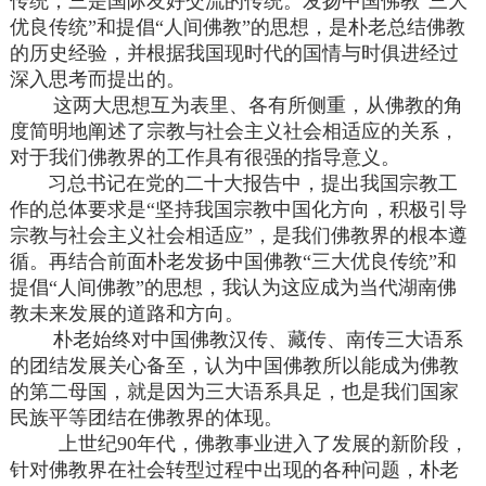
传统，三是国际友好交流的传统。发扬中国佛教“三大
优良传统”和提倡“人间佛教”的思想，是朴老总结佛教
的历史经验，并根据我国现时代的国情与时俱进经过
深入思考而提出的。
这两大思想互为表里、各有所侧重，从佛教的角
度简明地阐述了宗教与社会主义社会相适应的关系，
对于我们佛教界的工作具有很强的指导意义。
习总书记在党的二十大报告中，提出我国宗教工
作的总体要求是“坚持我国宗教中国化方向，积极引导
宗教与社会主义社会相适应”，是我们佛教界的根本遵
循。再结合前面朴老发扬中国佛教“三大优良传统”和
提倡“人间佛教”的思想，我认为这应成为当代湖南佛
教未来发展的道路和方向。
朴老始终对中国佛教汉传、藏传、南传三大语系
的团结发展关心备至，认为中国佛教所以能成为佛教
的第二母国，就是因为三大语系具足，也是我们国家
民族平等团结在佛教界的体现。
上世纪90年代，佛教事业进入了发展的新阶段，
针对佛教界在社会转型过程中出现的各种问题，朴老