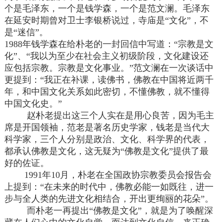
个是毛泽东，一个是钱学森，一个是范文澜。毛泽东
在延安时期曾对卫士李银桥说过，寺庙是“文化”，不
是“迷信”。
1988年钱学森在给朴老的一封回信中写道：“宗教是文
化”、“我以为至少在社会主义初级阶段，文化建设还
应包括宗教。宗教是文化事业。”范文澜在一次谈话中
更提到：“我正在补课，读佛书，佛教在中国将近两千
年，和中国文化关系如此密切，不懂佛教，就不懂得
中国文化史。”
赵朴老提出这三个人实在是用心良苦，因为毛主
席是开国领袖，范老是著名历史学家，钱老是当代大
科学家，三个人分别是政治、文化、科学界的代表，
都承认佛教是文化，这无疑为“佛教是文化”提供了最
好的佐证。
1991年10月，朴老在全国政协宗教委员会报告会
上提到：“在未来的时代中，佛教必能一如既往，进一
步与全人类的先进文化相结合，开出更绚丽的花朵”。
而朴老一再提出“佛教是文化”，就是为了唤醒深