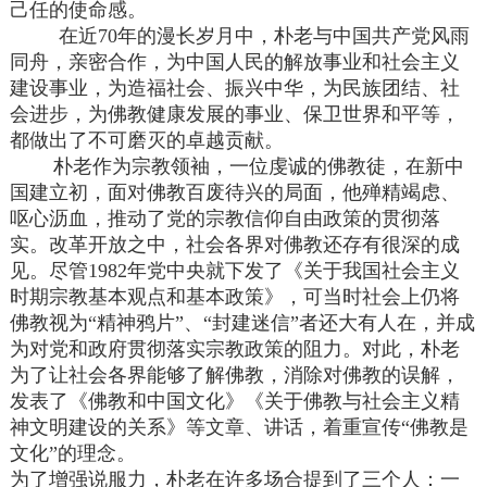
己任的使命感。
在近70年的漫长岁月中，朴老与中国共产党风雨
同舟，亲密合作，为中国人民的解放事业和社会主义
建设事业，为造福社会、振兴中华，为民族团结、社
会进步，为佛教健康发展的事业、保卫世界和平等，
都做出了不可磨灭的卓越贡献。
朴老作为宗教领袖，一位虔诚的佛教徒，在新中
国建立初，面对佛教百废待兴的局面，他殚精竭虑、
呕心沥血，推动了党的宗教信仰自由政策的贯彻落
实。改革开放之中，社会各界对佛教还存有很深的成
见。尽管1982年党中央就下发了《关于我国社会主义
时期宗教基本观点和基本政策》，可当时社会上仍将
佛教视为“精神鸦片”、“封建迷信”者还大有人在，并成
为对党和政府贯彻落实宗教政策的阻力。对此，朴老
为了让社会各界能够了解佛教，消除对佛教的误解，
发表了《佛教和中国文化》《关于佛教与社会主义精
神文明建设的关系》等文章、讲话，着重宣传“佛教是
文化”的理念。
为了增强说服力，朴老在许多场合提到了三个人：一