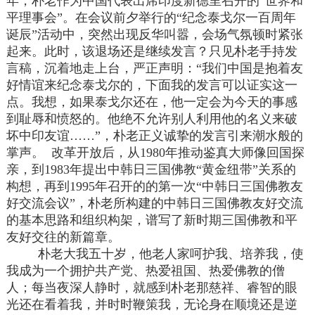
年，朴老作为中国代表出席印度新德里召开的“世界和
平理事会”。在会议前夕举行的“纪念泰戈尔一百周年
诞辰”活动中，突然出现反华叫嚣，会场气氛顿时紧张
起来。此时，该退场还是继续发言？只见朴老手持发
言稿，沉着地走上台，严正声明：“我们中国是抱着友
好情谊来纪念泰戈尔的，下面我的发言可以证实这一
点。我想，如果泰戈尔还在，他一定会为今天的事感
到耻辱和愤怒的。他绝不允许别人利用他的名义来破
坏中印友谊……”，朴老正义诚挚的发言引来潮水般的
掌声。 改革开放后，从1980年推动鉴真大师像回国探
亲，到1983年提出中韩日三国佛教“黄金纽带”关系的
构想，再到1995年召开的的第一次“中韩日三国佛教友
好交流会议”，朴老所构建的中韩日三国佛教友好交流
的基本思路和组织构架，谱写了新时期三国佛教和平
友好交往的新篇章。
朴老大我五十岁，他老人家呵护我、培养我，使
我成为一个拥护共产党、热爱祖国、热爱佛教的僧
人；每当夜深人静时，就感到朴老那慈祥、睿智的眼
光还在看着我，并时时鞭策我，无论身在顺境还是逆