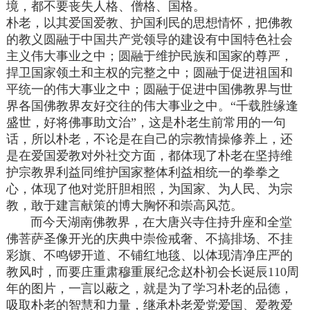
境，都不要丧失人格、僧格、国格。
朴老，以其爱国爱教、护国利民的思想情怀，把佛教
的教义圆融于中国共产党领导的建设有中国特色社会
主义伟大事业之中；圆融于维护民族和国家的尊严，
捍卫国家领土和主权的完整之中；圆融于促进祖国和
平统一的伟大事业之中；圆融于促进中国佛教界与世
界各国佛教界友好交往的伟大事业之中。“千载胜缘逢
盛世，好将佛事助文治”，这是朴老生前常用的一句
话，所以朴老，不论是在自己的宗教情操修养上，还
是在爱国爱教对外社交方面，都体现了朴老在坚持维
护宗教界利益同维护国家整体利益相统一的拳拳之
心，体现了他对党肝胆相照，为国家、为人民、为宗
教，敢于建言献策的博大胸怀和崇高风范。
而今天湖南佛教界，在大唐兴寺住持升座和全堂
佛菩萨圣像开光的庆典中崇俭戒奢、不搞排场、不挂
彩旗、不鸣锣开道、不铺红地毯、以体现清净庄严的
教风时，而要庄重肃穆重展纪念赵朴初会长诞辰110周
年的图片，一言以蔽之，就是为了学习朴老的品德，
吸取朴老的智慧和力量，继承朴老爱党爱国、爱教爱