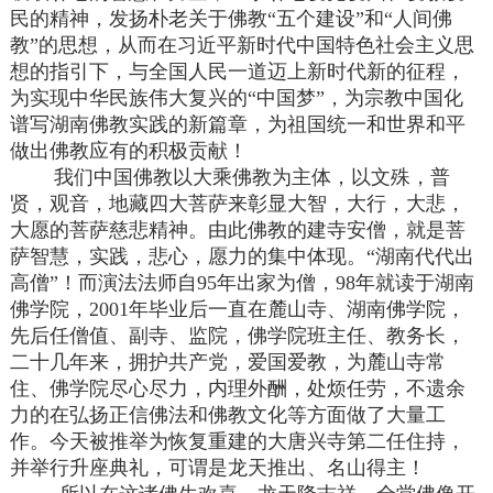
民的精神，发扬朴老关于佛教“五个建设”和“人间佛
教”的思想，从而在习近平新时代中国特色社会主义思
想的指引下，与全国人民一道迈上新时代新的征程，
为实现中华民族伟大复兴的“中国梦”，为宗教中国化
谱写湖南佛教实践的新篇章，为祖国统一和世界和平
做出佛教应有的积极贡献！
我们中国佛教以大乘佛教为主体，以文殊，普
贤，观音，地藏四大菩萨来彰显大智，大行，大悲，
大愿的菩萨慈悲精神。由此佛教的建寺安僧，就是菩
萨智慧，实践，悲心，愿力的集中体现。“湖南代代出
高僧”！而演法法师自95年出家为僧，98年就读于湖南
佛学院，2001年毕业后一直在麓山寺、湖南佛学院，
先后任僧值、副寺、监院，佛学院班主任、教务长，
二十几年来，拥护共产党，爱国爱教，为麓山寺常
住、佛学院尽心尽力，内理外酬，处烦任劳，不遗余
力的在弘扬正信佛法和佛教文化等方面做了大量工
作。今天被推举为恢复重建的大唐兴寺第二任住持，
并举行升座典礼，可谓是龙天推出、名山得主！