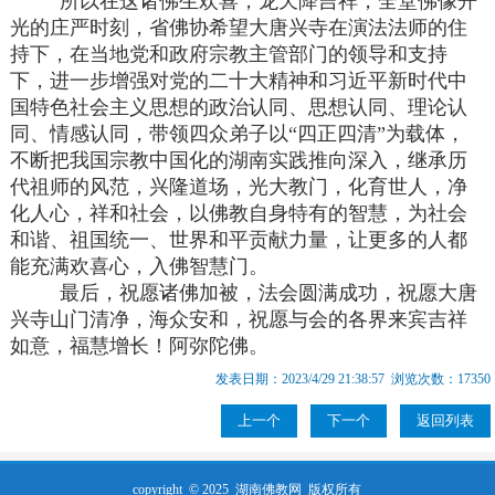
所以在这诸佛生欢喜，龙天降吉祥，全堂佛像开
光的庄严时刻，省佛协希望大唐兴寺在演法法师的住
持下，在当地党和政府宗教主管部门的领导和支持
下，进一步增强对党的二十大精神和习近平新时代中
国特色社会主义思想的政治认同、思想认同、理论认
同、情感认同，带领四众弟子以“四正四清”为载体，
不断把我国宗教中国化的湖南实践推向深入，继承历
代祖师的风范，兴隆道场，光大教门，化育世人，净
化人心，祥和社会，以佛教自身特有的智慧，为社会
和谐、祖国统一、世界和平贡献力量，让更多的人都
能充满欢喜心，入佛智慧门。
最后，祝愿诸佛加被，法会圆满成功，祝愿大唐
兴寺山门清净，海众安和，祝愿与会的各界来宾吉祥
如意，福慧增长！阿弥陀佛。
发表日期：2023/4/29 21:38:57 浏览次数：17350
上一个
下一个
返回列表
copyright © 2025
湖南佛教网
版权所有