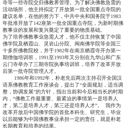
寺等一些寺院交归佛教界管理。为了解决佛教急需的
活动场所，他主持拟定了开放第一批全国重点寺院的
建议名单，在他的努力下，中共中央和国务院于1983
年批准开放了142座第一批全国重点寺院，为新时期佛
教事业的发展和复兴奠定了重要的物质基础。
为了培养佛教事业急需人才，他不仅主持恢复了中国
佛学院及栖霞山、灵岩山分院、闽南佛学院等全国三
十多所佛教院校，并于1982年在南京栖霞寺开办第一
期僧伽培训班，1991至1993年又分别在九华山和广东
云门寺举办了三期寺院执事培训班，培养了改革开放
后第一批寺院管理人才。
1986年和1992年，朴老先后两次主持召开全国汉
语系佛教教育工作座谈会，提出了“全面规划，适当调
整，协调发展”的方针，指出当前和今后相当长的时期
内，“佛教工作最重要、最紧迫的事情第一是培养人
才，第二是培养人才，第三还是培养人才”。 我作为
改革开放后中国佛学院的首批本科生、研究生，毕业
以后能够为中国佛教事业承担一定的责任，就是朴老
长期教育和培养的结果。