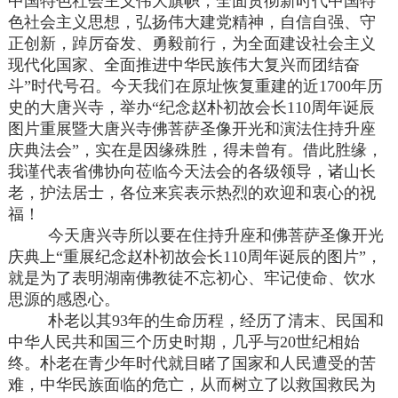
中国特色社会主义伟大旗帜，全面贯彻新时代中国特
色社会主义思想，弘扬伟大建党精神，自信自强、守
正创新，踔厉奋发、勇毅前行，为全面建设社会主义
现代化国家、全面推进中华民族伟大复兴而团结奋
斗”时代号召。今天我们在原址恢复重建的近1700年历
史的大唐兴寺，举办“纪念赵朴初故会长110周年诞辰
图片重展暨大唐兴寺佛菩萨圣像开光和演法住持升座
庆典法会”，实在是因缘殊胜，得未曾有。借此胜缘，
我谨代表省佛协向莅临今天法会的各级领导，诸山长
老，护法居士，各位来宾表示热烈的欢迎和衷心的祝
福！
今天唐兴寺所以要在住持升座和佛菩萨圣像开光
庆典上“重展纪念赵朴初故会长110周年诞辰的图片”，
就是为了表明湖南佛教徒不忘初心、牢记使命、饮水
思源的感恩心。
朴老以其93年的生命历程，经历了清末、民国和
中华人民共和国三个历史时期，几乎与20世纪相始
终。朴老在青少年时代就目睹了国家和人民遭受的苦
难，中华民族面临的危亡，从而树立了以救国救民为