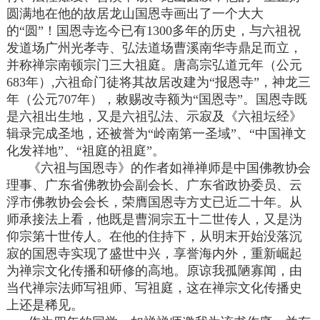
圆满地在他的故居龙山国恩寺画出了一个大大
的“圆”！国恩寺迄今已有1300多年的历史，与六祖祝
发道场广州光孝寺、弘法道场曹溪南华寺鼎足而立，
并称禅宗南顿宗门三大祖庭。唐高宗弘道元年（公元
683年）,六祖命门徒将其故居改建为“报恩寺”，神龙三
年（公元707年），敕赐改寺额为“国恩寺”。国恩寺既
是六祖出生地，又是六祖弘法、示寂及《六祖坛经》
辑录完成圣地，还被誉为“岭南第一圣域”、“中国禅文
化发祥地”、“祖庭的祖庭”。
《六祖与国恩寺》的作者如禅禅师是中国佛教协会
理事、广东省佛教协会副会长、广东省政协委员、云
浮市佛教协会会长，荣膺国恩寺方丈已近二十年。从
师承接法上看，他既是曹洞宗五十二世传人，又是沩
仰宗第十世传人。在他的住持下，从明末开始没落沉
寂的国恩寺实现了盛世中兴，享誉海内外，重新崛起
为禅宗文化传播和研修的高地。原谅我孤陋寡闻，由
当代禅宗法师写祖师、写祖庭，这在禅宗文化传播史
上还是稀见。