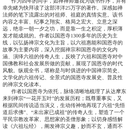
作为四年的同学，如禅禅师邀我为该书作序，并有
幸先睹为快拜读了这部洋洋25万字的著作。深感如禅
法师的笔下流露出的对祖师、祖庭的真情实意。该书
内容之丰富、纪事之翔实、格局之宏大、立意之深
远，绝非一朝一夕之功，而是靠一生之积淀，厚积薄
发才能成就的。作者以国恩寺1300多年的历史为主
线，以弘扬禅宗文化为主旨，以六祖惠能和国恩寺的
故事为主要内容，深入挖掘禅宗和国恩寺的文化内
涵、演绎六祖的传奇人生，反映了六祖和国恩寺对中
国佛教和社会发展所做的贡献，展现了国恩寺的时代
风貌。纵观全书，堪称是与时俱进的中国禅宗简史、
文学化的六祖传记、全景式的国恩寺发展史、普及性
的禅宗文化读本。
作者以国恩寺为依托，脉络清晰地梳理了从达摩东
来到禅宗“一花开五叶”的发展历程；既尊重事实，又
根据民间传说适当演义，生动传神地再现了六祖“先悟
道后求佛”、“未出家已成祖”的传奇人生，塑造了一个
平民宗教改革家、思想家的圣僧形象；以切身感悟解
读《六祖坛经》，阐发禅宗义趣，妙而不玄，通而不