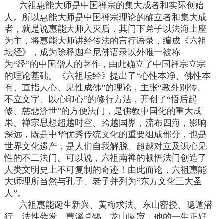
六祖惠能大师是中国禅宗的集大成者和实际创始
人。所以惠能大师是中国禅宗理论的确立者和集大成
者，就是说惠能大师入灭后，其门下弟子以法海上座
为主，将惠能大师讲经传法的言行语录，编成《六祖
坛经》，成为除释迦牟尼佛语录以外唯一被称
为“经”的中国僧人的著作，由此确立了中国禅宗立宗
的理论基础。《六祖坛经》提出了“心性本净、佛性本
有、直指人心、见性成佛”的理论，主张“教外别传、
不立文字、以心印心”的修行方法，开创了“悟后起
修、慈悲济世”的方便法门，是佛教中国化的重大成
果。禅宗思想超越时空、跨越国界，流布四海，影响
深远，既是中华优秀传统文化的重要组成部分，也是
世界文化遗产，是人们自我解脱、超越对立及识心见
性的不二法门。可以说，六祖南禅的顿悟法门创造了
人类文明史上不可复制的奇迹！由此而论，六祖惠能
大师理所当然与孔子、老子并列为“东方文化三大圣
人”。
六祖惠能诞生新兴、黄梅求法、东山密授、隐遁潜
行、法性薙发、曹溪卓锡、龙山圆寂，他的一生正好