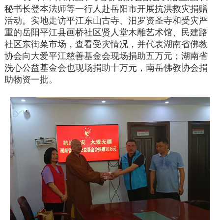
秘书长登本法师等一行人赴岳阳市开展抗洪救灾捐赠
活动。实地走访平江东山古寺、汨罗资圣寺和受灾严
重的岳阳平江县画桥社区贤人堂木雕艺术馆、民建路
社区东街菜市场，查看受灾情况，并代表湖南省佛教
协会向大爱平江慈善基金会现场捐助五万元；湖南省
洗心公益基金会也现场捐助十万元，南岳佛教协会捐
助物资一批。