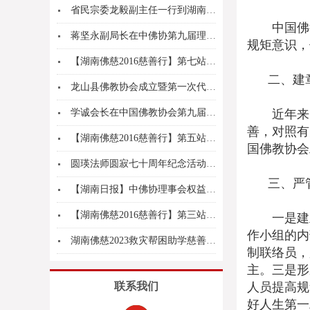
省民宗委龙毅副主任一行到湖南佛学院慰问
中国佛教
蒋坚永副局长在中佛协第九届理事会权益保护委员会...
规矩意识，
【湖南佛慈2016慈善行】第七站慰问资助醴陵枫...
二、建章
龙山县佛教协会成立暨第一次代表大会召开
学诚会长在中国佛教协会第九届理事会权益保护委员...
近年来，
善，对照有
【湖南佛慈2016慈善行】第五站到郴州汝城县慰...
国佛教协会
圆瑛法师圆寂七十周年纪念活动暨圆瑛法师爱国爱教...
三、严管
【湖南日报】中佛协理事会权益保护委员会在湘召开...
【湖南佛慈2016慈善行】第三站资助永州江永县...
一是建立
作小组的内
湖南佛慈2023救灾帮困助学慈善行第十四站关爱...
制联络员，
主。三是形
联系我们
人员提高规
好人生第一