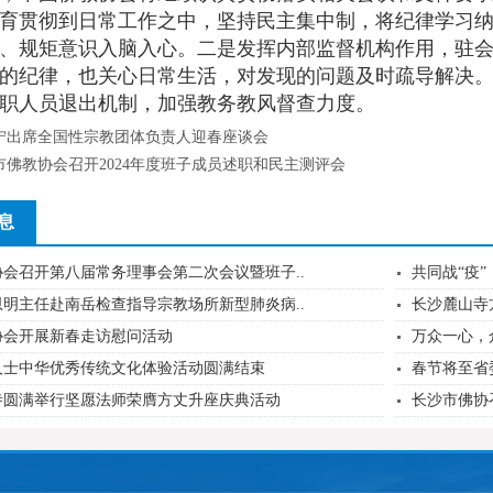
育贯彻到日常工作之中，坚持民主集中制，将纪律学习
、规矩意识入脑入心。二是发挥内部监督机构作用，驻
的纪律，也关心日常生活，对发现的问题及时疏导解决
职人员退出机制，加强教务教风督查力度。
宁出席全国性宗教团体负责人迎春座谈会
市佛教协会召开2024年度班子成员述职和民主测评会
息
会召开第八届常务理事会第二次会议暨班子..
共同战“疫”
明主任赴南岳检查指导宗教场所新型肺炎病..
长沙麓山寺
协会开展新春走访慰问活动
万众一心，众
人士中华优秀传统文化体验活动圆满结束
春节将至省
寺圆满举行坚愿法师荣膺方丈升座庆典活动
长沙市佛协