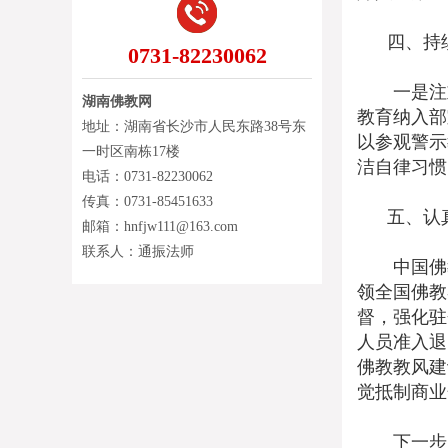
四、持续
0731-82230062
一是注重
湖南佛教网
教育纳入部
地址：湖南省长沙市人民东路38号东
以参观警示
一时区南栋17楼
洁自律习惯
电话：0731-82230062
传真：0731-85451633
五、认真
邮箱：hnfjw111@163.com
联系人：通振法师
中国佛教
领全国佛教
督，强化驻
人员准入退
佛教教风建
觉抵制商业
下一步，