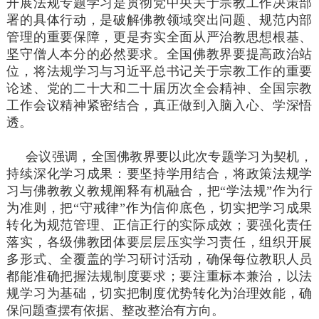
开展法规专题学习是贯彻党中央关于宗教工作决策部
署的具体行动，是破解佛教领域突出问题、规范内部
管理的重要保障，更是夯实全面从严治教思想根基、
坚守僧人本分的必然要求。全国佛教界要提高政治站
位，将法规学习与习近平总书记关于宗教工作的重要
论述、党的二十大和二十届历次全会精神、全国宗教
工作会议精神紧密结合，真正做到入脑入心、学深悟
透。
会议强调，全国佛教界要以此次专题学习为契机，
持续深化学习成果：要坚持学用结合，将政策法规学
习与佛教教义教规阐释有机融合，把“学法规”作为行
为准则，把“守戒律”作为信仰底色，切实把学习成果
转化为规范管理、正信正行的实际成效；要强化责任
落实，各级佛教团体要层层压实学习责任，组织开展
多形式、全覆盖的学习研讨活动，确保每位教职人员
都能准确把握法规制度要求；要注重标本兼治，以法
规学习为基础，切实把制度优势转化为治理效能，确
保问题查摆有依据、整改整治有方向。