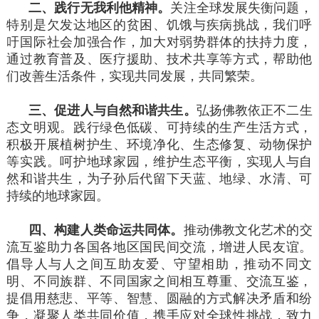
二、践行无我利他精神。
关注全球发展失衡问题，
特别是欠发达地区的贫困、饥饿与疾病挑战，我们呼
吁国际社会加强合作，加大对弱势群体的扶持力度，
通过教育普及、医疗援助、技术共享等方式，帮助他
们改善生活条件，实现共同发展，共同繁荣。
三、促进人与自然和谐共生。
弘扬佛教依正不二生
态文明观。践行绿色低碳、可持续的生产生活方式，
积极开展植树护生、环境净化、生态修复、动物保护
等实践。呵护地球家园，维护生态平衡，实现人与自
然和谐共生，为子孙后代留下天蓝、地绿、水清、可
持续的地球家园。
四、构建人类命运共同体。
推动佛教文化艺术的交
流互鉴助力各国各地区国民间交流，增进人民友谊。
倡导人与人之间互助友爱、守望相助，推动不同文
明、不同族群、不同国家之间相互尊重、交流互鉴，
提倡用慈悲、平等、智慧、圆融的方式解决矛盾和纷
争，凝聚人类共同价值，携手应对全球性挑战，致力