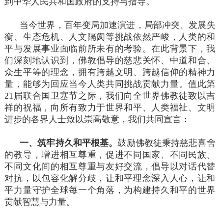
到中华人民共和国政府的支持与指导。
当今世界，百年变局加速演进，局部冲突、发展失
衡、生态危机、人文隔阂等挑战依然严峻，人类的和
平与发展事业面临前所未有的考验。在此背景下，我
们深刻地认识到，佛教倡导的慈悲关怀、中道和合、
众生平等的理念，拥有跨越文明、跨越信仰的精神力
量，能够为回应当今人类共同挑战贡献力量。值此第
21届联合国卫塞节之际，我们向全世界佛教徒致以吉
祥的祝福，向所有致力于世界和平、人类福祉、文明
进步的各界人士致以崇高敬意，我们共同宣言：
一、筑牢持久和平根基。
鼓励佛教徒秉持慈悲喜舍
的教导，增进相互尊重，促进不同国家、不同民族、
不同文化间的相互尊重与友好交流，倡导以对话代替
对抗，以包容化解分歧，让和平理念深入人心，让和
平力量守护全球每一个角落，为构建持久和平的世界
贡献智慧与力量。