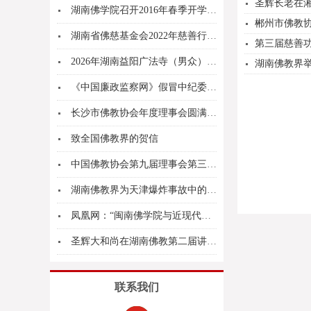
圣辉长老在湘
湖南佛学院召开2016年春季开学大会
郴州市佛教
湖南省佛慈基金会2022年慈善行 第十站 辰溪...
第三届慈善
2026年湖南益阳广法寺（男众）、福源寺（女众...
湖南佛教界举
《中国廉政监察网》假冒中纪委敲诈勒索被查处
长沙市佛教协会年度理事会圆满召开
致全国佛教界的贺信
中国佛教协会第九届理事会第三次会议决议
湖南佛教界为天津爆炸事故中的灾区人民祈祷
凤凰网：“闽南佛学院与近现代佛教”学术研讨会 ...
圣辉大和尚在湖南佛教第二届讲经弘法月上宣讲《佛...
联系我们