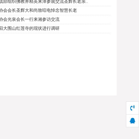
战部组织佛教界精英来潭参观交流圣辉长老亲..
协会会长圣辉大和尚致唁电悼念智慧长老
协会光泉会长一行来湘参访交流
阳大围山红莲寺的现状进行调研