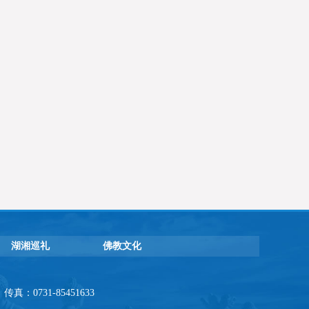
湖湘巡礼
佛教文化
：0731-85451633