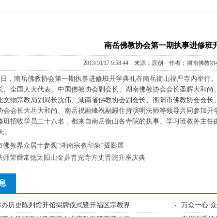
南岳佛教协会第一期执事进修班
2013/10/17 9:58:44 来源：原创 作者：湖南佛教
0月20日，南岳佛教协会第一期执事进修班开学典礼在南岳衡山福严寺内举
长、全国人大代表、中国佛教协会副会长、湖南佛教协会会长圣辉大和尚
化文物宗教局副局长沈伟、湖南省佛教协会副会长、衡阳市佛教协会会长
协会会长大岳大和尚、南岳祝融峰祝融殿住持演明法师等领导共同参加开
修班招收学员二十八名，都来自南岳衡山各寺院的执事。学习班教务主任
天。
市佛教界众居士参观“湖南宗教印象”摄影展
法师荣膺常德太阳山金鼎普光寺方丈晋院升座庆典
息
办历史陈列馆开馆揭牌仪式暨开福区宗教界..
万众一心 众