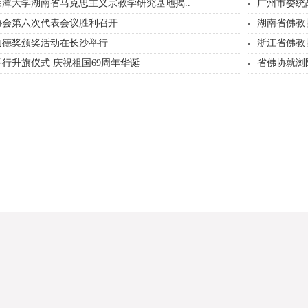
潭大学湖南省马克思主义宗教学研究基地揭..
广州市委统
协会第六次代表会议胜利召开
湖南省佛教
功德奖颁奖活动在长沙举行
浙江省佛教
行升旗仪式 庆祝祖国69周年华诞
省佛协就浏