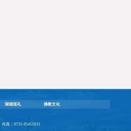
湖湘巡礼
佛教文化
：0731-85451633