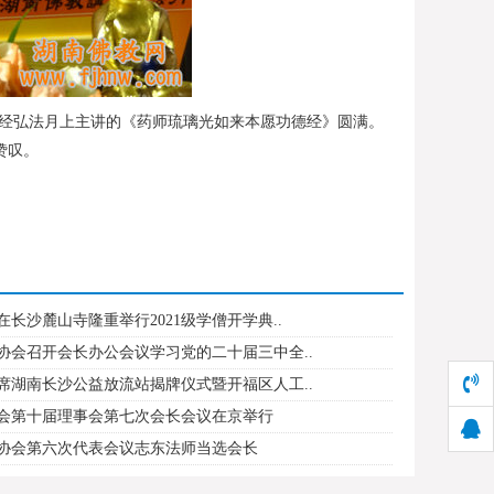
届讲经弘法月上主讲的《药师琉璃光如来本愿功德经》圆满。
赞叹。
长沙麓山寺隆重举行2021级学僧开学典..
协会召开会长办公会议学习党的二十届三中全..
席湖南长沙公益放流站揭牌仪式暨开福区人工..
会第十届理事会第七次会长会议在京举行
协会第六次代表会议志东法师当选会长