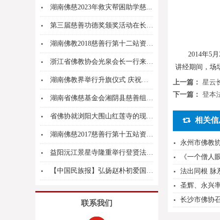
​湖南佛慈2023年救灾帮困助学慈...
第三届慈善功德奖颁奖活动在长沙举行
湖南佛教2018慈善行第十二站资助炎陵县十都镇...
2014
浙江省佛教协会光泉会长一行来湘参访交流
讲经期间，场
湖南佛教界举行升旗仪式 庆祝祖国69周年华诞
上一篇：
星云
下一篇：
登本
湖南省佛慈基金会湘阴县慈善组资助本县三个村特困...
省佛协就浏阳大围山红莲寺的现状进行调研
相关信
湖南佛慈2017慈善行第十五站资助泸溪县武溪镇...
永州市佛教
益阳沅江景星寺隆重举行登贤法师荣膺方丈升座法会
《一个僧人眼
【中国民族报】弘扬赵朴初爱国爱教精神——湘皖两...
法出同根 
圣辉、永兴率
长沙市佛协召
联系我们