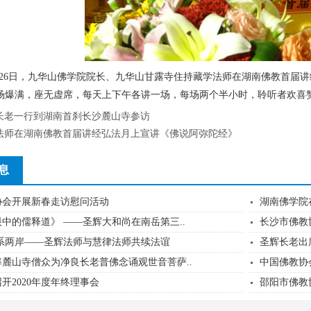
年5月26日，九华山佛学院院长、九华山甘露寺住持藏学法师在湖南佛教首
场爆满，座无虚席，每天上下午各讲一场，每场两个半小时，聆听者欢喜
长老一行到湖南首刹长沙麓山寺参访
法师在湖南佛教首届讲经弘法月上宣讲《佛说阿弥陀经》
息
协会开展新春走访慰问活动
湖南佛学院在
中的儒释道》 ——圣辉大和尚在南岳第三..
长沙市佛教
脉系两岸——圣辉法师与慧律法师共续法谊
圣辉长老出
麓山寺僧众为净良长老普佛念诵观世音菩萨..
中国佛教协
开2020年度年终理事会
邵阳市佛教