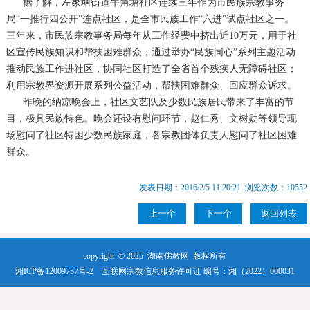
据了解，左家塘街道牛角塘社区连续三年作为市民族宗教事务
局“一推行四公开”连点社区，是全市民族工作“六进”试点社区之一。
三年来，市民族宗教事务局每年从工作经费中挤出近10万元，用于社
区宣传民族知识和帮扶困难群众；通过举办“民族同心”系列主题活动
推动民族工作进社区，协同社区打造了全省首个残疾人无障碍社区；
利用宗教界资源开展系列公益活动，帮扶困难群众、回应群众诉求。
昨晚的纳凉晚会上，社区文艺队及少数民族居民带来了丰富的节
目，极具民族特色。晚会还设有慰问环节，赵仁秀、文树勋等领导现
场慰问了社区特困少数民族家庭，各宗教团体负责人慰问了社区困难
群众。
发表日期：2016/2/5 11:20:21 浏览次数：10552
上一个
下一个
返回列表
copyright © 2025
湖南佛教网
版权所有
湘ICP备12009757号-2
互联网宗教信息服务许可证 编号：湘（2022）000031