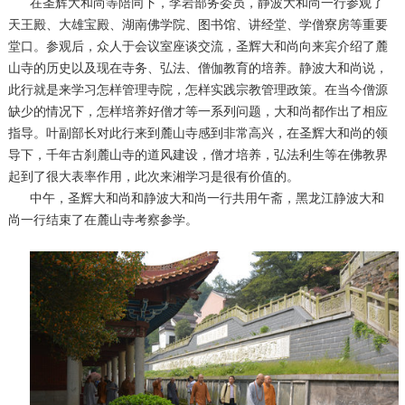
在圣辉大和尚等陪同下，李岩部务委员，静波大和尚一行参观了
天王殿、大雄宝殿、湖南佛学院、图书馆、讲经堂、学僧寮房等重要
堂口。参观后，众人于会议室座谈交流，圣辉大和尚向来宾介绍了麓
山寺的历史以及现在寺务、弘法、僧伽教育的培养。静波大和尚说，
此行就是来学习怎样管理寺院，怎样实践宗教管理政策。在当今僧源
缺少的情况下，怎样培养好僧才等一系列问题，大和尚都作出了相应
指导。叶副部长对此行来到麓山寺感到非常高兴，在圣辉大和尚的领
导下，千年古刹麓山寺的道风建设，僧才培养，弘法利生等在佛教界
起到了很大表率作用，此次来湘学习是很有价值的。
中午，圣辉大和尚和静波大和尚一行共用午斋，黑龙江静波大和
尚一行结束了在麓山寺考察参学。