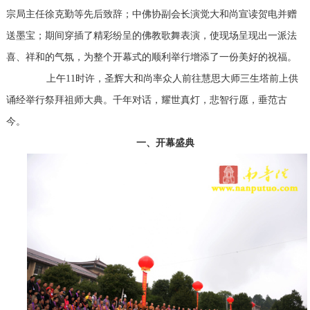
宗局主任徐克勤等先后致辞；中佛协副会长演觉大和尚宣读贺电并赠
送墨宝；期间穿插了精彩纷呈的佛教歌舞表演，使现场呈现出一派法
喜、祥和的气氛，为整个开幕式的顺利举行增添了一份美好的祝福。
上午11时许，圣辉大和尚率众人前往慧思大师三生塔前上供
诵经举行祭拜祖师大典。千年对话，耀世真灯，悲智行愿，垂范古
今。
一、开幕盛典