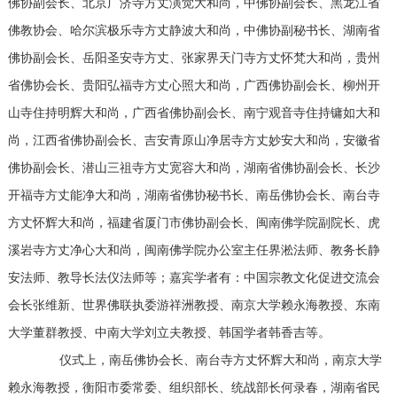
佛协副会长、北京广济寺方丈演觉大和尚，中佛协副会长、黑龙江省
佛教协会、哈尔滨极乐寺方丈静波大和尚，中佛协副秘书长、湖南省
佛协副会长、岳阳圣安寺方丈、张家界天门寺方丈怀梵大和尚，贵州
省佛协会长、贵阳弘福寺方丈心照大和尚，广西佛协副会长、柳州开
山寺住持明辉大和尚，广西省佛协副会长、南宁观音寺住持镛如大和
尚，江西省佛协副会长、吉安青原山净居寺方丈妙安大和尚，安徽省
佛协副会长、潜山三祖寺方丈宽容大和尚，湖南省佛协副会长、长沙
开福寺方丈能净大和尚，湖南省佛协秘书长、南岳佛协会长、南台寺
方丈怀辉大和尚，福建省厦门市佛协副会长、闽南佛学院副院长、虎
溪岩寺方丈净心大和尚，闽南佛学院办公室主任界淞法师、教务长静
安法师、教导长法仪法师等；嘉宾学者有：中国宗教文化促进交流会
会长张维新、世界佛联执委游祥洲教授、南京大学赖永海教授、东南
大学董群教授、中南大学刘立夫教授、韩国学者韩香吉等。
仪式上，南岳佛协会长、南台寺方丈怀辉大和尚，南京大学
赖永海教授，衡阳市委常委、组织部长、统战部长何录春，湖南省民