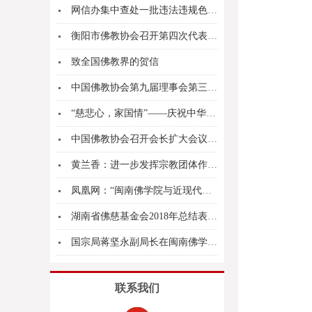
网信办集中查处一批违法违规色情、赌博和占卜网站
衡阳市佛教协会召开第四次代表会议，廖健出席开幕...
致全国佛教界的贺信
中国佛教协会第九届理事会第三次会议决议
“慈悲心，家国情”——庆祝中华人民共和国成立7...
中国佛教协会召开会长扩大会议 认真学习贯彻十九...
黄兰香：进一步发挥宗教团体作用凝聚最广泛共识
凤凰网：“闽南佛学院与近现代佛教”学术研讨会 ...
湖南省佛慈基金会2018年总结表彰大会成功召开
国宗局蒋坚永副局长在闽南佛学院成立九十周年庆典...
联系我们