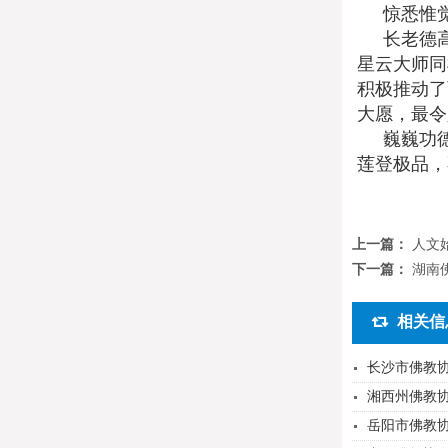
惊悉惟
长老德
星云大师同
积极推动了
大愿，最令
巍巍功
莲登极品，
上一篇：
人文
下一篇：
湖南
相关信
长沙市佛教
湘西州佛教
岳阳市佛教