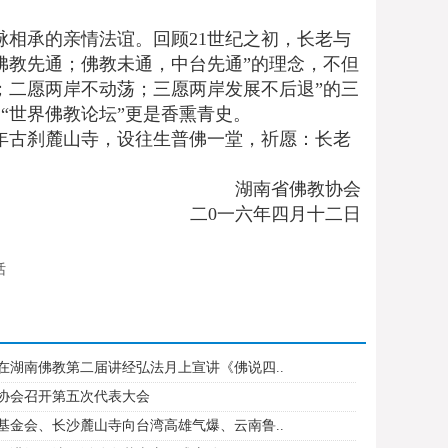
。
相承的亲情法谊。回顾21世纪之初，长老与
佛教先通；佛教未通，中台先通”的理念，不但
；二愿两岸不动荡；三愿两岸发展不后退”的三
“世界佛教论坛”更是香熏青史。
年古刹麓山寺，设往生普佛一堂，祈愿：长老
湖南省佛教协会
二0一六年四月十二日
话
在湖南佛教第二届讲经弘法月上宣讲《佛说四..
协会召开第五次代表大会
基金会、长沙麓山寺向台湾高雄气爆、云南鲁..