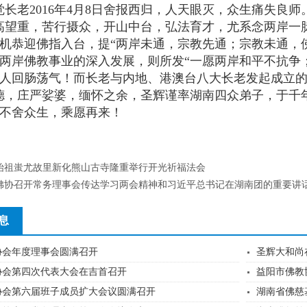
觉长老2016年4月8日舍报西归，人天眼灭，众生痛失良师
高望重，苦行摄众，开山中台，弘法育才，尤系念两岸一脉
机恭迎佛指入台，提“两岸未通，宗教先通；宗教未通，
两岸佛教事业的深入发展，则所发“一愿两岸和平不抗争
人回肠荡气！而长老与内地、港澳台八大长老发起成立的
德，庄严娑婆，缅怀之余，圣辉谨率湖南四众弟子，于千
不舍众生，乘愿再来！
始祖蚩尤故里新化熊山古寺隆重举行开光祈福法会
佛协召开常务理事会传达学习两会精神和习近平总书记在湖南团的重要讲
息
协会年度理事会圆满召开
圣辉大和尚
协会第四次代表大会在吉首召开
益阳市佛教
协会第六届班子成员扩大会议圆满召开
湖南省佛慈