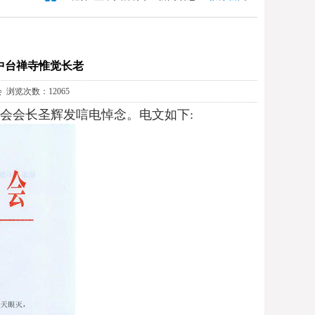
中台禅寺惟觉长老
会 浏览次数：12065
会会长圣辉发唁电悼念。电文如下: