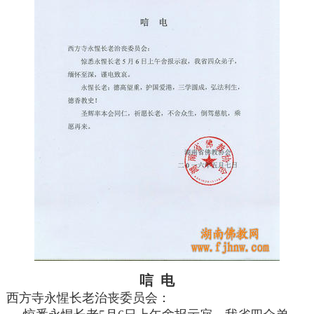
唁 电
西方寺永惺长老治丧委员会：