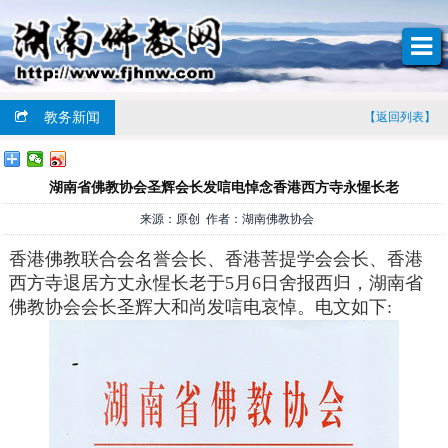
教务新闻
【返回列表】
湖南省佛教协会圣辉会长发唁电悼念香港西方寺永惺长老
来源：原创 作者：湖南佛教协会
香港佛教联合会名誉会长、香港菩提学会会长、香港
西方寺退居方丈永惺长老于5月6日舍报西归，湖南省
佛教协会会长圣辉大和尚发唁电哀悼。电文如下: