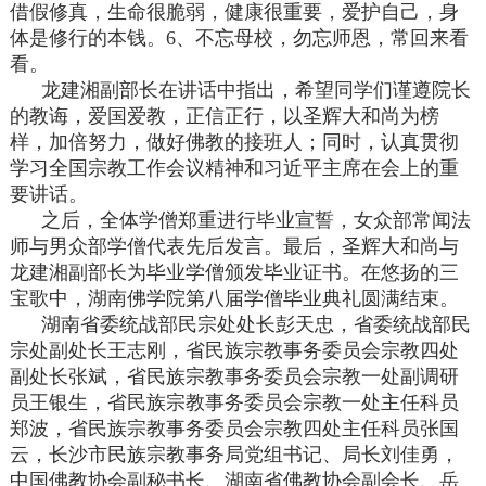
借假修真，生命很脆弱，健康很重要，爱护自己，身
体是修行的本钱。6、不忘母校，勿忘师恩，常回来看
看。
龙建湘副部长在讲话中指出，希望同学们谨遵院长
的教诲，爱国爱教，正信正行，以圣辉大和尚为榜
样，加倍努力，做好佛教的接班人；同时，认真贯彻
学习全国宗教工作会议精神和习近平主席在会上的重
要讲话。
之后，全体学僧郑重进行毕业宣誓，女众部常闻法
师与男众部学僧代表先后发言。最后，圣辉大和尚与
龙建湘副部长为毕业学僧颁发毕业证书。在悠扬的三
宝歌中，湖南佛学院第八届学僧毕业典礼圆满结束。
湖南省委统战部民宗处处长彭天忠，省委统战部民
宗处副处长王志刚，省民族宗教事务委员会宗教四处
副处长张斌，省民族宗教事务委员会宗教一处副调研
员王银生，省民族宗教事务委员会宗教一处主任科员
郑波，省民族宗教事务委员会宗教四处主任科员张国
云，长沙市民族宗教事务局党组书记、局长刘佳勇，
中国佛教协会副秘书长、湖南省佛教协会副会长、岳