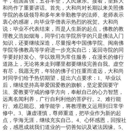
平，祖国富强，五谷丰登，人民康乐。接着，圣辉大
和尚作了重要讲话。首先，大和尚对长期以来关照佛
学院的各级领导和多年来辛勤教学的法师、老师表示
衷心的感谢，向毕业学僧表示热烈的祝贺。大和尚
说：毕业不代表结束，而是人生新的起点，佛教的教
理教义浩如烟海，同学们在学院所学的只是佛法入门
知识，还要继续深造，尽量报考中国佛学院、闽南佛
学院等佛教高等学府进一步充实自己；返回寺院的同
学要好好发心、学以致用为常住服务，在漫长的修行
道路上，无论将来走到哪里都要继续完善自我。虚空
有尽，我愿无穷，年轻的佛子们任重而道远，大和尚
对同学们给予热切期望，提出六点要求：1、毕业以
后，继续坚持高举爱国爱教的旗帜，坚定爱国要守
法、爱教要守戒的修学方向，奉献自己的心力智慧，
远离名闻利养，广行自利利他的菩萨行。2、难行能
行、难忍能忍、难学能学，将教理教义运用到日常学
修中。3、谦虚谨慎，尊师重道，把毕业作为新的起
点，学海无涯，继续充实自己。4、心怀感恩，回报社
会，感恩成就我们道业的一切善知识及诸法因缘。5、