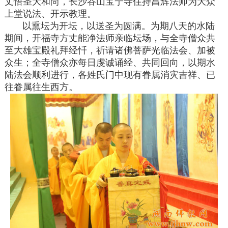
丈悟圣大和尚，长沙谷山宝宁寺住持昌辉法师为大众
上堂说法、开示教理。
以熏坛为开坛，以送圣为圆满。为期八天的水陆
期间，开福寺方丈能净法师亲临坛场，与全寺僧众共
至大雄宝殿礼拜经忏，祈请诸佛菩萨光临法会、加被
众生；全寺僧众亦每日虔诚诵经、共同回向，以期水
陆法会顺利进行，各姓氏门中现有眷属消灾吉祥、已
往眷属往生西方。