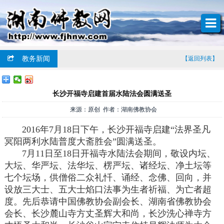
教务新闻
【返回列表】
长沙开福寺启建首届水陆法会圆满送圣
来源：原创 作者：湖南佛教协会
2016年7月18日下午，长沙开福寺启建“法界圣凡
冥阳两利水陆普度大斋胜会”圆满送圣。
7月11日至18日开福寺水陆法会期间，敬设内坛、
大坛、华严坛、法华坛、楞严坛、诸经坛、净土坛等
七个坛场，供僧俗二众礼忏、诵经、念佛、回向，并
设放三大士、五大士焰口法事为生者祈福、为亡者超
度。先后恭请中国佛教协会副会长、湖南省佛教协会
会长、长沙麓山寺方丈圣辉大和尚，长沙洗心禅寺方