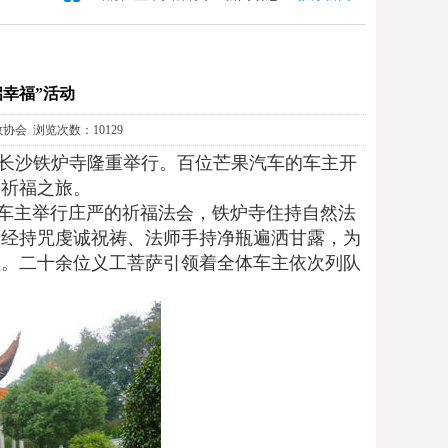
启幸福”活动
佛教协会 浏览次数：10129
活动在长沙铁炉寺隆重举行。百位芒果汽车的车主开
的祈福之旅。
位车主举行庄严的祈福法会，铁炉寺住持自然法
诵经持咒虔诚祝祷、法师手持净瓶遍洒甘露，为
程。二十余位义工菩萨引领着全体车主依次列队