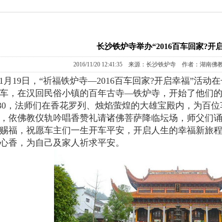
长沙铁炉寺举办“2016百车回家?开
2016/11/20 12:41:35 来源：长沙铁炉寺 作者：湖南
年11月19日，“祈福铁炉寺—2016百车回家?开启幸福”
车，在汉回民俗小镇的百年古寺—铁炉寺，开始了他们
0:30，法师们在香花罗列、烛焰萤煌的大雄宝殿内，为百
，依佛教仪轨吟唱香赞礼请诸佛菩萨降临坛场，师父们
赐福，祝愿车主们一生开车平安，开启人生的幸福新旅
心香，为自己及家人祈求平安。