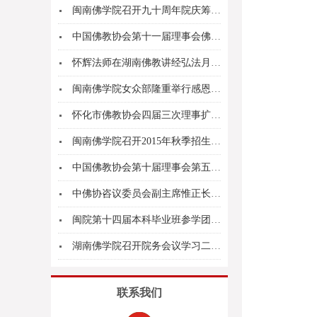
闽南佛学院召开九十周年院庆筹备会第六次工作组会...
中国佛教协会第十一届理事会佛教教育委员会第二次...
怀辉法师在湖南佛教讲经弘法月上宣讲《金刚经》
闽南佛学院女众部隆重举行感恩普利吉祥焰口法会
怀化市佛教协会四届三次理事扩大会在市佛协召开
闽南佛学院召开2015年秋季招生考试考前工作会...
中国佛教协会第十届理事会第五次会议在京召开
中佛协咨议委员会副主席惟正长老追思会在南岳祝圣...
闽院第十四届本科毕业班参学团一行游览庐山名胜风...
湖南佛学院召开院务会议学习二十届四中全会精神及...
联系我们