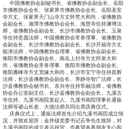
中国佛教协会副秘书长、省佛教协会副会长、岳阳
市佛教协会会长、张家界市佛教协会会长、岳阳圣安
寺方丈、张家界天门山寺方丈怀梵大和尚，省佛教协
会副会长、湘潭市佛教协会会长、海慧寺住持渊博法
师，省佛教协会副会长、长沙市佛教协会会长、玉泉
寺住持坚愿法师，中国佛教协会常务理事、省佛教协
会副会长、长沙市佛教协会副会长、长沙开福寺方丈
能净法师，中国佛教协会理事、省佛教协会副会长、
衡阳市佛教协会副会长、南岳上封寺方丈怀泉大和
尚，省佛教协会常务理事、衡阳市佛教协会副会长、
衡阳雁峰寺方丈宽缘大和尚，长沙市宝宁寺住持昌辉
法师，长沙县佛教协会副会长、养静寺智广法师，长
沙县佛教协会秘书长、东兴寺住持常融法师，省佛教
协会办公室副主任、长沙县佛教协会副会长、九溪古
寺住持、九溪书画院发起人、九溪书画院理事长通振
法师等诸山长老、大德法师共同出席庆典仪式。
庆典仪式上，通振法师首先介绍九溪书画院成立情
况，并致欢迎辞；金井镇党委书记石争先生致辞，对
九溪书画院的成立表示祝贺，也希望各界朋友关心和