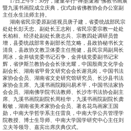
17日上午9：30分，隆重举行“禅墨潇湘”佛教书画展
暨九溪书画院成立庆典，仪式由省佛教协会办公室副
主任永生法师主持。
湖南省民宗委原副巡视员唐子建，省委统战部民宗
处处长彭天忠、副处长王志刚，省民宗委宗教一处处
长柏桓、经济处副处长唐志兵、宗教四处调研员曾
增，县委统战部常务副部长范文略，县政协秘书长文
清良，县政协文教卫体委主任熊健，县民宗局副局长
周冰，金井镇党委书记石争，金井镇党委副书记宋
辉，省伊斯兰教协会会长张光耀，中国殷商文化学会
副会长、湖南省甲骨文研究会会长谢兆岗，中国书法
家协会会员、湖南省文史研究馆研究员、长沙县书法
家协会主席、九溪书画院顾问易术平，中国书法家协
会会员、湖南佛学院书法教师、长沙市书法协会副主
席、九溪书画院副院长周桂华，九溪书画院副院长龚
毅敏，湖南省美术家协会会员、著名花鸟画家王国
勋，中南大学哲学系主任雷良，中南大学公共管理学
院教授、博士生导师、中南大学国学研究中心主任刘
立夫等领导、嘉宾出席庆典仪式。