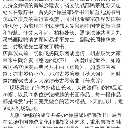
支持金井镇的新城乡建设；省委统战部民宗处彭天忠
处长在致辞中，首先对“禅墨潇湘”书画展暨九溪书画
院成立庆典的举行表祝贺，同时也希望宗教界发挥独
特优势，为实现中华民族伟大复兴的中国梦贡献力量
和智慧。怀梵大和尚、柏桓处长、通振法师共同为九
溪书画院聘请的顾问易术平先生，副院长周桂华先
生、龚毅敏先生颁发了聘书。
庆典仪式前，阮韵飞扬阮乐团胡雪倩、胡恩辰为大家
带来中阮合奏《悠远的歌声》；岳麓山能量谷、如愿
茶坊杨立演奏古典尺八本曲《虚铃》、如墨表演茶
道；亦本琴角小鱼、邓邓古琴演奏《秋风词》；同时
邀约耀铭法师为大家演奏古琴名曲《普庵咒》。
现场展出了海内外诸山长老、大德法师们的作品近
70幅，以及20多位护法檀越的书画作品，每一幅作品
都是禅意与书画完美融合的艺术精品。2天的展出，近
500人到场观展。
九溪书画院的成立并举办“禅墨潇湘”佛教书画展旨
在弘扬中国传统文化和佛教文化艺术，秉承佛教圆融