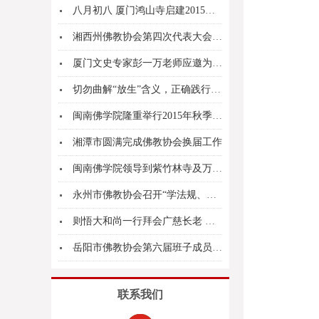
八月初八 厦门鸿山寺启建2015年万佛普利胜会
湘西州佛教协会第四次代表大会在吉首召开
厦门文史专家彭一万老师应邀为闽院学僧作题为 《...
切勿曲解“放生”含义，正确践行慈悲精神
闽南佛学院隆重举行2015年秋季开学典礼
湘潭市圆满完成佛教协会换届工作
闽南佛学院领导到紫竹林寺及万石莲寺关心慰问考生
永州市佛教协会召开“学法规、守戒律、重修为、树...
则悟大和尚一行拜会广慈长老 交流活动圆满成功顺...
岳阳市佛教协会第六届班子成员扩大会议圆满召开
联系我们