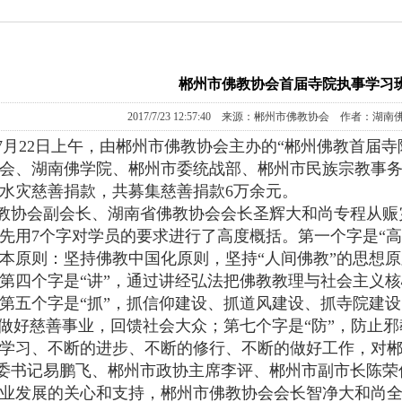
郴州市佛教协会首届寺院执事学习
2017/7/23 12:57:40 来源：郴州市佛教协会 作者：湖
7年7月22日上午，由郴州市佛教协会主办的“郴州佛教首届
会、湖南佛学院、郴州市委统战部、郴州市民族宗教事
水灾慈善捐款，共募集慈善捐款6万余元。
教协会副会长、湖南省佛教协会会长圣辉大和尚专程从赈
先用7个字对学员的要求进行了高度概括。第一个字是“高
本原则：坚持佛教中国化原则，坚持“人间佛教”的思想原
第四个字是“讲”，通过讲经弘法把佛教教理与社会主义
第五个字是“抓”，抓信仰建设、抓道风建设、抓寺院建
要做好慈善事业，回馈社会大众；第七个字是“防”，防止
学习、不断的进步、不断的修行、不断的做好工作，对
委书记易鹏飞、郴州市政协主席李评、郴州市副市长陈荣
业发展的关心和支持，郴州市佛教协会会长智净大和尚