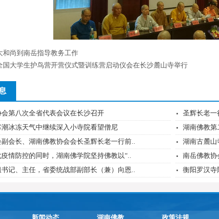
大和尚到南岳指导教务工作
全国大学生护鸟营开营仪式暨训练营启动仪会在长沙麓山寺举行
息
协会第八次全省代表会议在长沙召开
圣辉长老一
寒潮冰冻天气中继续深入小寺院看望僧尼
湖南佛教第
副会长、湖南佛教协会会长圣辉长老一行前..
湖南古麓山
疫情防控的同时，湖南佛学院坚持佛教以“..
南岳佛教协
书记、主任，省委统战部副部长（兼）向恩..
衡阳罗汉寺
新闻动态
湖南佛教
政策法规