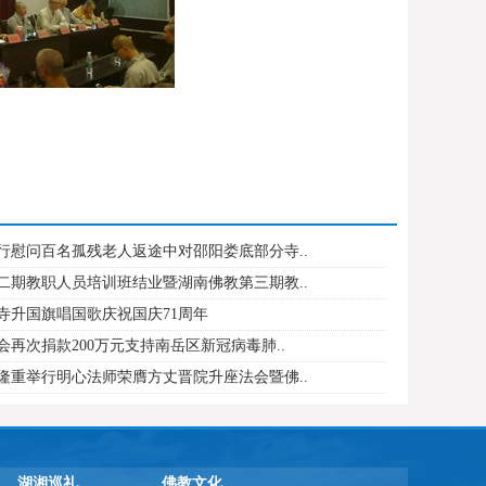
行慰问百名孤残老人返途中对邵阳娄底部分寺..
二期教职人员培训班结业暨湖南佛教第三期教..
寺升国旗唱国歌庆祝国庆71周年
会再次捐款200万元支持南岳区新冠病毒肺..
隆重举行明心法师荣膺方丈晋院升座法会暨佛..
湖湘巡礼
佛教文化