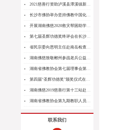
2021慈善行资助泸溪县潭溪镇新寨坪村
长沙市佛协举办坚持佛教中国化方向讲经交流会
开展湖南佛慈2020救灾帮困助学慈善行第五站、...
第七届圣辉功德奖终评会在长沙召开
省民宗委向恩明主任赴南岳检查指导宗教场所新型肺...
湖南佛慈致敬郴州参战老兵公益行动
湖南省佛教协会第七届理事会第三次会议在长沙召开
第四届“圣辉功德奖”颁奖仪式在长沙举行
湖南佛慈2019慈善行第十三站赴怀化市新晃侗族...
湖南省佛教协会第九期教职人员培训班在湘潭大唐兴...
联系我们