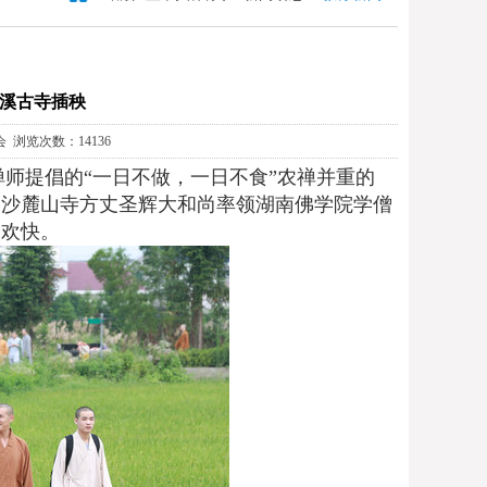
溪古寺插秧
会 浏览次数：14136
禅师提倡的“一日不做，一日不食”农禅并重的
长沙麓山寺方丈圣辉大和尚率领湖南佛学院学僧
的欢快。