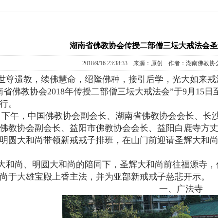
湖南省佛教协会传授二部僧三坛大戒法会圣
2018/9/16 23:38:33 来源：原创 作者：湖南佛教协
世尊遗教，续佛慧命，绍隆佛种，接引后学，光大如来戒
南省佛教协会2018年传授二部僧三坛大戒法会”于9月15
行。
4日下午，中国佛教协会副会长、湖南省佛教协会会长、长
佛教协会副会长、益阳市佛教协会会长、益阳白鹿寺方
明圆大和尚带领新戒戒子排班，在山门前迎请圣辉大和
大和尚、明圆大和尚的陪同下，圣辉大和尚前往福源寺，
尚于大雄宝殿上香主法，并为亚部新戒戒子慈悲开示。
一、广法寺