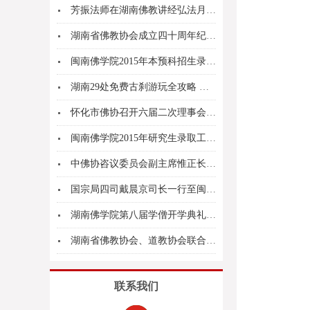
芳振法师在湖南佛教讲经弘法月上宣讲《六祖坛经》...
湖南省佛教协会成立四十周年纪念活动闭幕式暨八届...
闽南佛学院2015年本预科招生录取工作圆满结束
湖南29处免费古刹游玩全攻略 新年祈福无忧虑
怀化市佛协召开六届二次理事会议暨市佛协监事会揭...
闽南佛学院2015年研究生录取工作顺利完成
中佛协咨议委员会副主席惟正长老治丧委员会
国宗局四司戴晨京司长一行至闽南佛学院女众部考察
湖南佛学院第八届学僧开学典礼在长沙麓山寺举行
湖南省佛教协会、道教协会联合举办系统推进佛教道...
联系我们