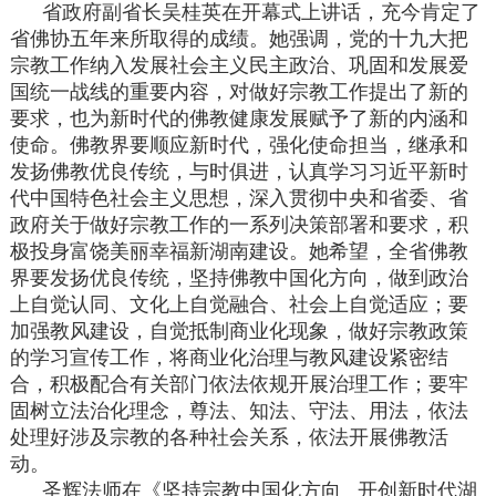
省政府副省长吴桂英在开幕式上讲话，充今肯定了
省佛协五年来所取得的成绩。她强调，党的十九大把
宗教工作纳入发展社会主义民主政治、巩固和发展爱
国统一战线的重要内容，对做好宗教工作提出了新的
要求，也为新时代的佛教健康发展赋予了新的内涵和
使命。佛教界要顺应新时代，强化使命担当，继承和
发扬佛教优良传统，与时俱进，认真学习习近平新时
代中国特色社会主义思想，深入贯彻中央和省委、省
政府关于做好宗教工作的一系列决策部署和要求，积
极投身富饶美丽幸福新湖南建设。她希望，全省佛教
界要发扬优良传统，坚持佛教中国化方向，做到政治
上自觉认同、文化上自觉融合、社会上自觉适应；要
加强教风建设，自觉抵制商业化现象，做好宗教政策
的学习宣传工作，将商业化治理与教风建设紧密结
合，积极配合有关部门依法依规开展治理工作；要牢
固树立法治化理念，尊法、知法、守法、用法，依法
处理好涉及宗教的各种社会关系，依法开展佛教活
动。
圣辉法师在《坚持宗教中国化方向 开创新时代湖