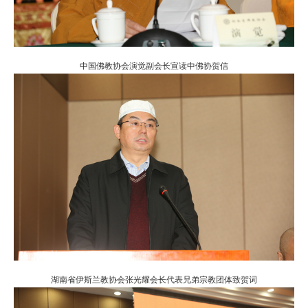
中国佛教协会演觉副会长宣读中佛协贺信
湖南省伊斯兰教协会张光耀会长代表兄弟宗教团体致贺词