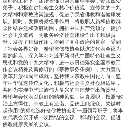
法师的主持下，团结省佛协第六届理事会，带领四众
弟子，积极宣讲社会主义核心价值观、宣传党的十九
大精神和宗教政策法规，促进了我省佛教和谐健康发
展。同时，发挥桥梁纽带作用，将教职人员和信教群
众团结在党和政府周围，拥护中国共产党领导，拥护
社会主义道路，为服务经济社会建设作出了积极贡
献，发挥了积极作用，得到了党和政府的肯定，受到
了社会各界好评。希望省佛教协会以这次代表会议为
新的起点，深入学习习近平新时代中国特色社会主义
思想和党的十九大精神，进一步贯彻落实全国宗教工
作会议精神及新修订的《宗教事务条例》，大力宣传
改革开放40周年成就，坚持我国宗教中国化方向，坚
守中华优秀传统文化，积极与社会主义社会相适应，
共同为实现中华民族伟大复兴的中国梦作出新贡献。
希望与会代表以良好的精神风貌，认真履职，按照“政
治上靠得住、宗教上有造诣、品德上能服众、关键时
起作用”的标准选好省佛教协会新一届领导班子，将本
次代表会议开成一次团结的会议、和谐的会议、促进
佛教健康发展的会议。