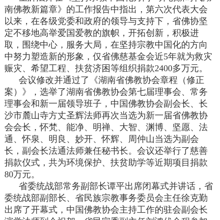
南佛教新篇章》的工作报告中指出，第六次代表大会
以来，在各级党委和政府的领导与支持下，省佛协坚
定不移地高举爱国爱教的旗帜，开拓创新，积极进
取，围绕中心，服务大局，在坚持宗教中国化的方向
中努力塑造新的形象，仅省佛慈基金会近5年就为救灾
赈灾、希望工程、扶贫济困等组织捐款2400多万元。
会议修改并通过了《湖南省佛教协会章程（修正
案）》，选举了湖南省佛教协会第七届理事会、常务
理事会和新一届领导班子，中国佛教协会副会长、长
沙市麓山寺方丈圣辉法师再次当选为新一届省佛教协
会会长，怀梵、能净、明禅、大智、渊博、坚愿、法
通、怀泉、明良、妙开、怀辉、周仲山当选为副会
长，副会长法通法师兼任秘书长。会议还举行了慈善
捐款仪式，共为环境保护、扶贫助学等近期项目捐款
80万元。
省委统战部常务副部长谭平出席闭幕式并讲话，省
委统战部副部长、省民族宗教事务委员会主任徐克勤
出席了开幕式，中国佛教协会主持工作的驻会副会长