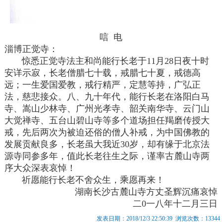
唁 电
淄博正觉寺：
惊悉正觉寺法主和尚能行长老于11月28日夜十时
安详示寂，长老僧腊七十载，戒腊七十夏，戒德高
远；一生爱国爱教，戒行精严，定慧等持，广弘正
法，慈悲接众。八、九十年代，能行长老在洛阳白马
寺、嵩山少林寺、广州光孝寺、韶关南华寺、云门山
大觉禅寺、五台山碧山寺等多个道场担任羯磨传授大
戒，先后两次为被迫还俗的僧人补戒，为中国佛教的
发展贡献良多，长老虽大我近30岁，却有缘于北京法
源寺同参多年，值此长老往生之际，谨率古麓山寺两
序大众深表哀悼！
祈愿能行长老不舍众生，乘愿再来！
湖南长沙古麓山寺方丈圣辉沉痛哀悼
二0一八年十二月三日
发表日期：2018/12/3 22:50:39 浏览次数：13344