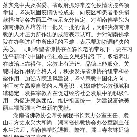
落实党中央及省委、省政府抓好常态化疫情防控各项
举措，坚决巩固疫情防控成果，向疫区和患者带头捐
款捐物等各方面工作表示充分肯定。对湖南佛学院为
湖南佛教界培养出一批又一批的僧才，为解决湖南佛
教的人才压力所作出的成绩表示认可。并对湖南佛学
院在办学过程中所出现的困难，表示帮助协调解决的
关心。 同时希望省佛协在圣辉长老的带领下，要在习
近平新时代中国特色社会主义思想指引下，多培养出
在政治上靠得住、宗教上有造诣、品德上能服众、关
键时起作用的合格人才，积极发挥省佛协的纽带和桥
梁作用，加强寺院道风建设，坚持宗教中国化方向，
牢固树立高度自觉的大局意识，积极维护宗教领域和
谐稳定，发挥宗教界在促进经济社会发展中的积极作
用，为促进民族团结、维护祖国统一、为建设富饶美
丽幸福新湖南作出新的贡献。
湖南省佛教协会常务副秘书长兼办公室主任、麓
山寺方丈永兴大和尚，湖南省佛教协会办公室副主任
永生法师，湖南佛学院通振、隆祥、麓山寺衣钵延德