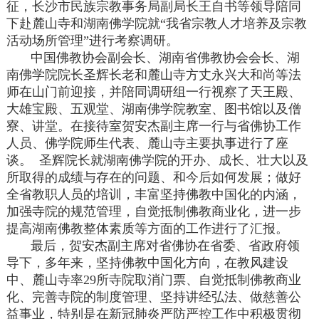
征，长沙市民族宗教事务局
副局长
王自书等领导陪同
下赴麓山寺和湖南佛学院就“我省宗教人才培养及宗教
活动场所管理”进行考察调研。
中国佛教协会副会长、湖南省佛教协会会长、湖
南佛学院院长圣辉长老和麓山寺方丈永兴大和尚等法
师在山门前迎接，并陪同调研组一行视察了天王殿、
大雄宝殿、五观堂、湖南佛学院教室、图书馆以及僧
寮、讲堂。在接待室贺安杰副主席一行与省佛协工作
人员、佛学院师生代表、麓山寺主要执事进行了座
谈。 圣辉院长就湖南佛学院的开办、成长、壮大以及
所取得的成绩与存在的问题、和今后如何发展；做好
全省教职人员的培训，丰富坚持佛教中国化的内涵，
加强寺院的规范管理，自觉抵制佛教商业化，进一步
提高湖南佛教整体素质等方面的工作进行了汇报。
最后，贺安杰副主席对省佛协在省委、省政府领
导下，多年来，坚持佛教中国化方向，在教风建设
中、麓山寺率29所寺院取消门票、自觉抵制佛教商业
化、完善寺院的制度管理、坚持讲经弘法、做慈善公
益事业，特别是在新冠肺炎严防严控工作中积极贯彻