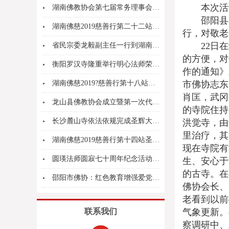
本次活动
湖南佛教协会第七届常务理事会第三次会议在长沙召...
邵阳县
湖南佛慈2019慈善行第二十二站支持永州市双牌...
行，对敬老
22日
省民宗委龙毅副主任一行到湖南佛学院慰问
的方便，对
衡阳罗汉寺隆重举行明心法师荣膺方丈晋院升座法会...
作的通知》
湖南佛慈2019?慈善行第十八站赴湘西自治州保...
市佛协志东
肖匡，武冈
龙山县佛教协会成立暨第一次代表大会召开
的寺院住持
长沙麓山寺依法依规完成圣辉大和尚离任方丈财务审...
洪觉寺，由
里治疗，其
湖南佛慈2019慈善行第十四站圣辉大和尚慰问怀...
现在寺院有
圆瑛法师圆寂七十周年纪念活动暨圆瑛法师爱国爱教...
生、安心于
的古寺。在
邵阳市佛协：红色教育增强爱党爱国爱教意识
佛协会长、
老看到以前
联系我们
气象更新。
察调研中、