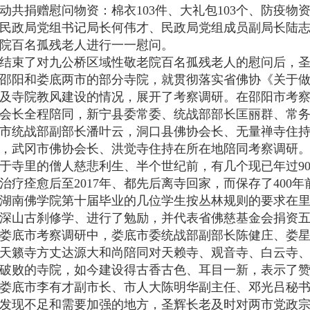
共捐赠慰问物资：棉衣103件、大礼包103个、防疫物资万
民政局党组书记局长何伟才、民政局党组成员副局长陆志
院百名孤残老人进行一一慰问。
在结束了对九公桥区域性敬老院百名孤残老人的慰问后，
邵阳和娄底两市的部分寺院，就贯彻落实省佛协《关于
及寺院教风建设的情况，展开了考察调研。在邵阳市考
会长全程陪同，新宁县委常委、统战部部长匡丽群、常
市统战部副部长潘叶云，洞口县佛协会长、无量禅寺住
，武冈市佛协会长、洪觉寺住持在所在地陪同考察调研
于寺里的僧人慈悲利生、半个世纪前，有几个现已年过9
治疗痊愈后至2017年、都先后离寺回家，而保存了400
湖南佛学院第十届毕业的几位学生按丛林规则的要求在
深山古刹修学、进行了勉励，并代表省佛慈基金会捐资
娄底市考察调研中，娄底市委统战部副部长陈健庄、娄
天籁寺方丈达源大和尚陪同对天赖寺、观音寺、白云寺
破败的寺院，如今建设得古香古色、耳目一新，表示了
娄底市李有才副市长、市人大陈明华副主任、邓光吕秘
发现不足和需要加强的地方，圣辉长老及时对两市党政