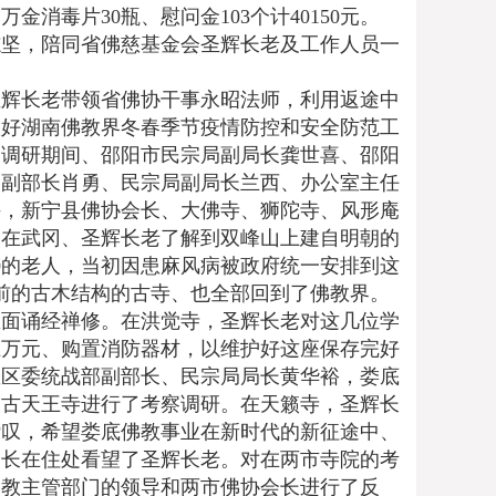
金消毒片30瓶、慰问金103个计40150元。
坚，陪同省佛慈基金会圣辉长老及工作人员一
圣辉长老带领省佛协干事永昭法师，利用返途中
做好湖南佛教界冬春季节疫情防控和安全防范工
察调研期间、邵阳市民宗局副局长龚世喜、邵阳
务副部长肖勇、民宗局副局长兰西、办公室主任
持，新宁县佛协会长、大佛寺、狮陀寺、风形庵
。在武冈、圣辉长老了解到双峰山上建自明朝的
0的老人，当初因患麻风病被政府统一安排到这
年前的古木结构的古寺、也全部回到了佛教界。
里面诵经禅修。在洪觉寺，圣辉长老对这几位学
五万元、购置消防器材，以维护好这座保存完好
星区委统战部副部长、民宗局局长黄华裕，娄底
、古天王寺进行了考察调研。在天籁寺，圣辉长
赞叹，希望娄底佛教事业在新时代的新征途中、
书长在住处看望了圣辉长老。对在两市寺院的考
宗教主管部门的领导和两市佛协会长进行了反