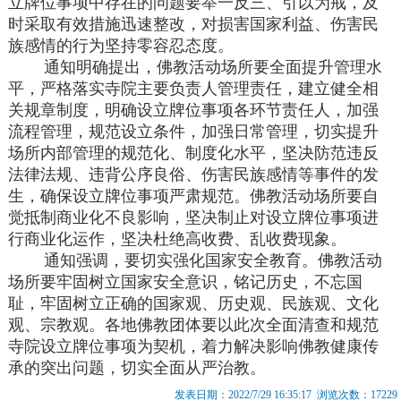
立牌位事项中存在的问题要举一反三、引以为戒，及
时采取有效措施迅速整改，对损害国家利益、伤害民
族感情的行为坚持零容忍态度。
通知明确提出，佛教活动场所要全面提升管理水
平，严格落实寺院主要负责人管理责任，建立健全相
关规章制度，明确设立牌位事项各环节责任人，加强
流程管理，规范设立条件，加强日常管理，切实提升
场所内部管理的规范化、制度化水平，坚决防范违反
法律法规、违背公序良俗、伤害民族感情等事件的发
生，确保设立牌位事项严肃规范。佛教活动场所要自
觉抵制商业化不良影响，坚决制止对设立牌位事项进
行商业化运作，坚决杜绝高收费、乱收费现象。
通知强调，要切实强化国家安全教育。佛教活动
场所要牢固树立国家安全意识，铭记历史，不忘国
耻，牢固树立正确的国家观、历史观、民族观、文化
观、宗教观。各地佛教团体要以此次全面清查和规范
寺院设立牌位事项为契机，着力解决影响佛教健康传
承的突出问题，切实全面从严治教。
发表日期：2022/7/29 16:35:17 浏览次数：17229