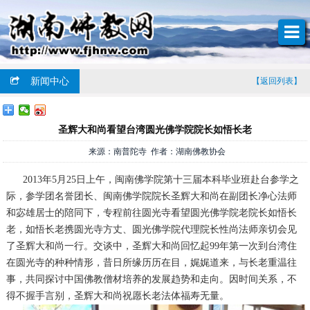
新闻中心
【返回列表】
圣辉大和尚看望台湾圆光佛学院院长如悟长老
来源：南普陀寺 作者：湖南佛教协会
2013年5月25日上午，闽南佛学院第十三届本科毕业班赴台参学之
际，参学团名誉团长、闽南佛学院院长圣辉大和尚在副团长净心法师
和宓雄居士的陪同下，专程前往圆光寺看望圆光佛学院老院长如悟长
老，如悟长老携圆光寺方丈、圆光佛学院代理院长性尚法师亲切会见
了圣辉大和尚一行。交谈中，圣辉大和尚回忆起99年第一次到台湾住
在圆光寺的种种情形，昔日所缘历历在目，娓娓道来，与长老重温往
事，共同探讨中国佛教僧材培养的发展趋势和走向。因时间关系，不
得不握手言别，圣辉大和尚祝愿长老法体福寿无量。