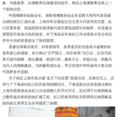
象、内炼素养，以佛教界自身建设的提升，推动上海佛教事业再上一
个新的台阶。
中国佛教协会副会长、湖南省佛教协会会长圣辉大和尚代表圣缘
法师的师父仁德长老，上海市民宗委副主任王君力代表市民宗委，虹
口区委常委、统战部部长陈理春代表区委统战部分别致辞，对圣缘法
师晋院升座表示热烈祝贺，对下海庙近年来的工作业绩表示充分肯定
并对今后的发展提出了殷切期望。
圣缘法师最后发言，对各级领导、各界嘉宾的光临表示诚挚的欢
迎和衷心的感谢，表示将以“庄严国土，利乐有情”为己任，以历代祖
师大德为楷模，领众薰修，精进行持，服务大众，利益社会，积极为
当代人间佛教建设，为构建和谐社会，早日实现中华民族伟大复兴的
中国梦多作贡献。
为了响应上海市第20届“蓝天下的至爱”慈善活动，庆典仪式上，还
举行了下海庙向虹口区民政局捐赠仪式，下海庙新任住持圣缘法师向
上海市慈善基金会虹口分会捐赠人民币50万元，定向用于云南西畴县
少数民族自然村的改扩建工程。虹口民政局局长乐跃明和云南西畴县
政协副主席周文会共同接受了捐赠。