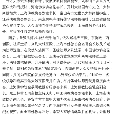
古寺方丈照诚大和尚挂珠，安徽佛教协会副会长、九华山百岁宫方丈
慧庆大和尚授钵，河南佛教协会副会长、开封大相国寺方丈心广大和
尚授如意，上海佛教协会副秘书长、宝山寺方丈世良大和尚授拂尘，
江苏佛教协会副会长、南京鸡鸣寺住持莲华法师授锡杖，江西省佛教
协会资议委员、大金山禅寺住持印空长老授具，上海佛教协会副会
长、沉香阁住持定慧法师授禅杖。
随后，圣缘法师以禅杖抵开山门，依次巡礼天王殿、东侧殿、西
侧殿、祖师堂后，来到大雄宝殿，上海市佛教协会名誉会长妙灵长老
为法师送位。在仪仗队簇拥下，圣缘法师来到法堂，中国佛教协会副
会长、上海市佛教协会会长、玉佛寺方丈觉醒大和尚将法师送上法
座，法师秉拂拈香、升座说法，对诸佛菩萨、历代祖师表达“将此身心
奉尘刹，是则名为报佛恩”的坚定决心，希望两序大众及护法居士同心
同德，共同为寺院的发展精进努力。\升座仪式结束后，9时40分，各
级领导和嘉宾云集大雄宝殿天井广场，举行圣缘法师晋院升座庆典大
会。上海佛学院金易明教授介绍参会来宾，上海佛教协会驻会副会
长、居士林林长周富根主持庆典，中国佛教协会副秘书长、上海市佛
教协会副会长、静安寺方丈慧明大和尚代表上海市佛教协会致辞，并
以上海全体四众弟子的名义，向下海庙常住及圣缘法师表示真诚和热
烈的祝贺。向全市佛教界呼吁，希望大家珍惜此殊胜的机缘，外塑形