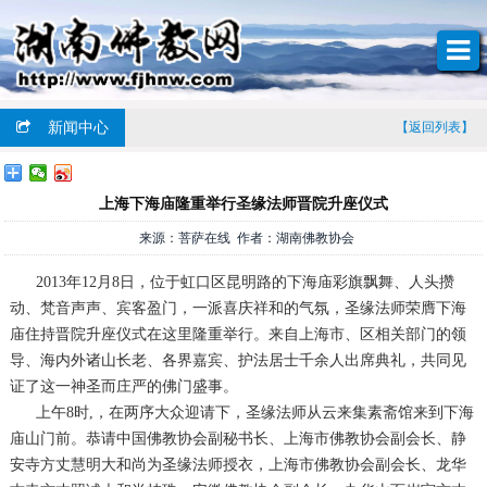
新闻中心
【返回列表】
上海下海庙隆重举行圣缘法师晋院升座仪式
来源：菩萨在线 作者：湖南佛教协会
2013年12月8日，位于虹口区昆明路的下海庙彩旗飘舞、人头攒
动、梵音声声、宾客盈门，一派喜庆祥和的气氛，圣缘法师荣膺下海
庙住持晋院升座仪式在这里隆重举行。来自上海市、区相关部门的领
导、海内外诸山长老、各界嘉宾、护法居士千余人出席典礼，共同见
证了这一神圣而庄严的佛门盛事。
上午8时,，在两序大众迎请下，圣缘法师从云来集素斋馆来到下海
庙山门前。恭请中国佛教协会副秘书长、上海市佛教协会副会长、静
安寺方丈慧明大和尚为圣缘法师授衣，上海市佛教协会副会长、龙华