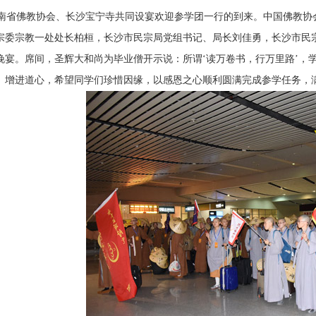
南省佛教协会、长沙宝宁寺共同设宴欢迎参学团一行的到来。中国佛教协
宗委宗教一处处长柏桓，长沙市民宗局党组书记、局长刘佳勇，长沙市民
晚宴。席间，圣辉大和尚为毕业僧开示说：所谓‘读万卷书，行万里路’，
、增进道心，希望同学们珍惜因缘，以感恩之心顺利圆满完成参学任务，