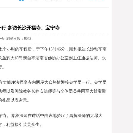
行 参访长沙开福寺、宝宁寺
协会 浏览次数：9643
七个小时的车程后，于下午15时46分，顺利抵达长沙动车南
长圣辉大和尚亲自率湖南省佛协办公室副主任通振法师、永
行。
方丈能净法师率寺内两序大众热情迎接参学团一行。参学团
法师以及闽院教务长静安法师等与全体团员共同至大雄宝殿
的礼品以表谢意。
宁寺。界象法师在讲话中由衷地赞叹了昌辉法师的大愿大
方，利益接引芸芸众生。