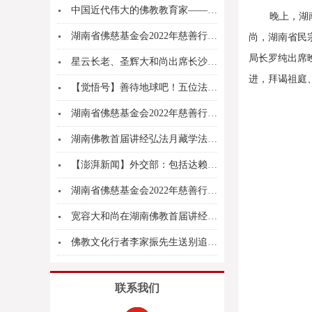
中国近代伟大的佛教教育家——敬安
晚上，湖
湖南省佛慈基金会2022年慈善行 第十八站 醴...
尚，湖南省民
局长罗纯出席
星云长老、圣辉大和尚出席长沙县松雅禅院奠基典礼
进，拜谒祖庭
【觉悟号】善待地球吧！五位法师这样说丨世界地球...
湖南省佛慈基金会2022年慈善行 第十四站江永...
湖南佛教首届讲经弘法月藏学法师主讲《药师经》圆...
【澎湃新闻】外交部：包括达赖喇嘛在内的活佛转世...
湖南省佛慈基金会2022年慈善行 第十站 辰溪...
宽容大和尚在湖南佛教首届讲经弘法月宣讲《地藏经...
佛教文化行者李家振先生送别追悼会在上海举行 圣...
联系我们