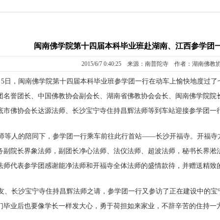
闽南佛学院第十四届本科毕业班赴湖南、江西参学团一
2015/6/7 0:40:25 来源：南普陀寺 作者：湖南佛教
年6月5日，闽南佛学院第十四届本科毕业班参学团一行在动车上愉快地度过了
团名誉团长、中国佛教协会副会长、湖南省佛教协会会长、闽南佛学院院
底市佛协会长达源法师、长沙宝宁寺住持昌辉法师等到车站迎接参学团一
师等人的陪同下，参学团一行乘车前往此行首站——长沙开福寺。开福寺
务副院长界象法师，副团长净心法师、法仪法师、超波法师，秘书长界淞
法师代表参学团感谢能净法师和开福寺全体法师的盛情款待，并赠送精致
友、长沙宝宁寺住持昌辉法师之请，参学团一行又参访了正在建设中的宝
们毕业后也要像学长一样发大心，勇于荷担如来家业，不辞辛苦的住持一