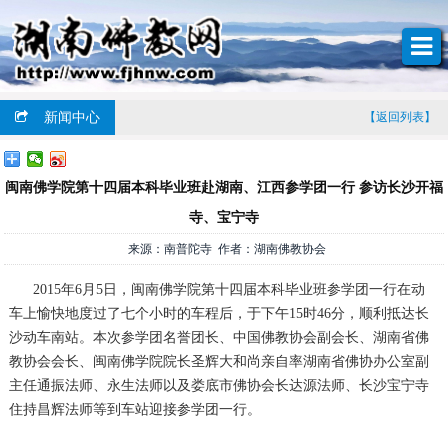
新闻中心
【返回列表】
闽南佛学院第十四届本科毕业班赴湖南、江西参学团一行 参访长沙开福
寺、宝宁寺
来源：南普陀寺 作者：湖南佛教协会
2015年6月5日，闽南佛学院第十四届本科毕业班参学团一行在动
车上愉快地度过了七个小时的车程后，于下午15时46分，顺利抵达长
沙动车南站。本次参学团名誉团长、中国佛教协会副会长、湖南省佛
教协会会长、闽南佛学院院长圣辉大和尚亲自率湖南省佛协办公室副
主任通振法师、永生法师以及娄底市佛协会长达源法师、长沙宝宁寺
住持昌辉法师等到车站迎接参学团一行。