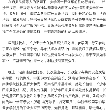
在通振法师等人的陪同下，参学团一行乘车前往此行首站——长
沙开福寺。开福寺方丈能净法师率寺内两序大众热情迎接参学团一
行。参学团团长、闽院常务副院长界象法师，副团长净心法师、法仪
法师、超波法师，秘书长界淞法师以及闽院教务长静安法师等与全体
团员共同至大雄宝殿内礼佛。界象法师代表参学团感谢能净法师和开
福寺全体法师的盛情款待，并赠送精致的礼品以表谢意。
应闽院校友、长沙宝宁寺住持昌辉法师之请，参学团一行又参访
了正在建设中的宝宁寺。界象法师在讲话中由衷地赞叹了昌辉法师的
大愿大行，鼓励同学们毕业后也要像学长一样发大心，勇于荷担如来
家业，不辞辛苦的住持一方，利益接引芸芸众生。
晚上，湖南省佛教协会、长沙麓山寺、长沙宝宁寺共同设宴欢迎
参学团一行的到来。中国佛教协会副会长、湖南省佛教协会会长、闽
南佛学院院长圣辉大和尚，湖南省民宗委宗教一处处长柏桓，长沙市
民宗局党组书记、局长刘佳勇，长沙市民宗局宗教处处长娄新辉，长
沙岳麓区民族宗教和外事侨务局局长罗纯出席晚宴。席间，圣辉大和
尚为毕业僧开示说：所谓‘读万卷书，行万里路’，学院组织同学们毕
业参学就是为了让大家开阔视野、知行并进，拜谒祖庭、增进道心，