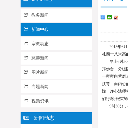
教务新闻
新闻中心
宗教动态
2015
礼四十八米高
慈善新闻
早上6时
拜佛台，分组
图片新闻
一拜拜向紫磨
浃背，而内心
专题新闻
跪，净心法师
们行愿拜佛功
视频资讯
9时30
新闻动态