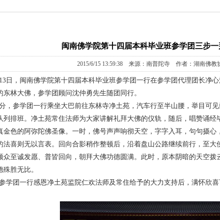
闽南佛学院第十四届本科毕业班参学团三步一
2015/6/15 13:59:38 来源：南普陀寺 作者：湖南佛
年6月13日，闽南佛学院第十四届本科毕业班参学团一行在参学团代理团长
的东林大佛，参学团顾问沈仲勇先生随团同行。
30分，参学团一行乘坐大巴前往东林寺净土苑，汽车行至半山腰，举目可
队列排班。净土苑常住法师为大家讲解礼拜大佛的仪轨，随后，唱赞诵经毕
真金色的阿弥陀佛圣像。一时，佛号声声响彻天空，字字入耳，句句摄心
的法喜则无以言表。回向合影稍作整顿后，沿着盘山公路继续前行，至大
领众至诚发愿、普皆回向，朝拜大佛功德圆满。此时，原本阴暗的天空拨
德殊胜无比。
分，参学团一行感恩净土苑监院仁欢法师及常住给予的大力支持后，满怀欣