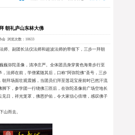
拜 朝礼庐山东林大佛
教协会 浏览次数：10633
净心法师、副团长法仪法师和超波法师的带领下，三步一拜朝
见巍巍弥陀圣像，清净庄严。全体团员身穿黄色海青步行至
，法师在前，学僧紧随其后，口称“阿弥陀佛”圣号，三步
，朝拜场面壮观震撼，当团员们拜至莲花宝座前时已然汗流
佛脚下，参学团一行绕佛三匝后，在弥陀圣像前广场空地长
云见日，祥光笼罩，佛恩护佑，令大家信心倍增，感叹佛子
喜下山而去。