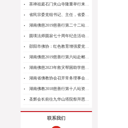
茶禅祖庭石门夹山寺隆重举行来见法师荣膺方丈升座...
省民宗委党组书记、主任，省委统战部副部长（兼）...
湖南佛慈2019慈善行第二十二站支持永州市双牌...
圆瑛法师圆寂七十周年纪念活动暨圆瑛法师爱国爱教...
邵阳市佛协：红色教育增强爱党爱国爱教意识
湖南佛慈2019慈善行第六站赴郴州临武县南强镇...
湖南佛慈2023年救灾帮困助学慈善行第六站湖南...
湖南省佛教协会召开常务理事会传达学习“两会”精...
湖南佛教2018慈善行第十八站资助张家界天门山...
圣辉会长前往九华山塔院祭拜恩师仁德长老、并应邀...
联系我们