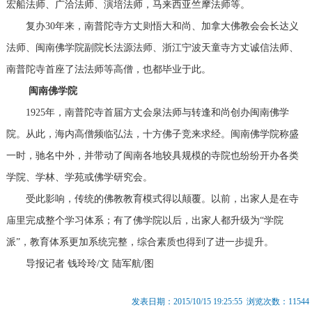
宏船法师、广洽法师、演培法师，马来西亚竺摩法师等。
复办30年来，南普陀寺方丈则悟大和尚、加拿大佛教会会长达义
法师、闽南佛学院副院长法源法师、浙江宁波天童寺方丈诚信法师、
南普陀寺首座了法法师等高僧，也都毕业于此。
闽南佛学院
1925年，南普陀寺首届方丈会泉法师与转逢和尚创办闽南佛学
院。从此，海内高僧频临弘法，十方佛子竞来求经。闽南佛学院称盛
一时，驰名中外，并带动了闽南各地较具规模的寺院也纷纷开办各类
学院、学林、学苑或佛学研究会。
受此影响，传统的佛教教育模式得以颠覆。以前，出家人是在寺
庙里完成整个学习体系；有了佛学院以后，出家人都升级为“学院
派”，教育体系更加系统完整，综合素质也得到了进一步提升。
导报记者 钱玲玲/文 陆军航/图
发表日期：2015/10/15 19:25:55 浏览次数：11544