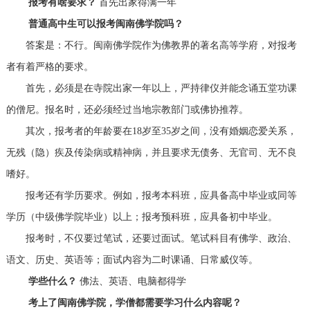
报考有啥要求？
首先出家得满一年
普通高中生可以报考闽南佛学院吗？
答案是：不行。闽南佛学院作为佛教界的著名高等学府，对报考
者有着严格的要求。
首先，必须是在寺院出家一年以上，严持律仪并能念诵五堂功课
的僧尼。报名时，还必须经过当地宗教部门或佛协推荐。
其次，报考者的年龄要在18岁至35岁之间，没有婚姻恋爱关系，
无残（隐）疾及传染病或精神病，并且要求无债务、无官司、无不良
嗜好。
报考还有学历要求。例如，报考本科班，应具备高中毕业或同等
学历（中级佛学院毕业）以上；报考预科班，应具备初中毕业。
报考时，不仅要过笔试，还要过面试。笔试科目有佛学、政治、
语文、历史、英语等；面试内容为二时课诵、日常威仪等。
学些什么？
佛法、英语、电脑都得学
考上了闽南佛学院，学僧都需要学习什么内容呢？