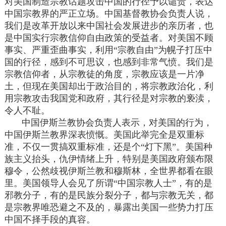
对美国制造宗教话题攻击中国的行径予以谴责，表达
中国宗教界的严正立场。中国基督教协会负责人说，
我们是改革开放以来中国社会发展进步的亲历者，也
是中国实行宗教信仰自由政策的受益者。对美国不顾
事实、严重歪曲事实，利用“宗教自由”为幌子打压中
国的行径，感到不可思议，也感到非常气愤。我们是
宗教信仰者，从宗教徒的角度，宗教应该是一片净
土，但现在美国却出于政治目的，将宗教政治化，利
用宗教攻击我国党和政府，其行径是对宗教的亵渎，
令人不耻。
中国伊斯兰教协会负责人表示，对美国的行为，
中国伊斯兰教界深表愤慨。美国此举完全是双重标
准，不仅一贯搞双重标准，还是个“灯下黑”。美国种
族主义抬头，仇伊情绪上升，特别是美国政府颁布限
穆令，公然歧视伊斯兰教和穆斯林，全世界都看在眼
里。美国领导人会见了所谓“中国宗教人士”，有的是
邪教分子，有的是民族分裂分子，都与宗教无关，都
是宗教界唯恐避之不及的，暴露出美国一些势力打压
中国不择手段的真容。