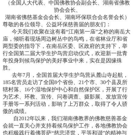
（全国人大代表、中国佛教协会副会长、湖南省佛教
协会会长、
湖南省佛慈基金会会长、湖南环保联合会名誉会长）
尊敬的各位领导、公益环保慈善届的朋友们：
今天我们欢聚在这有着“江南第一庙”之称的南岳大
庙，倾听着现场周边树丛中的鸟鸣，在省林业厅和省
两型委的指导下，在南岳区委、区政府的支持下，举
行全国第二届大学生护鸟营启动仪式，欢迎新一批青
年投身到候鸟保护的美好事业中来，实在是因缘殊
胜。
去年7月，全国首届大学生护鸟营从麓山寺起航，
185名营员走访了全国8个省份、21个市、30个县及所
辖村落、16个湿地保护中心和自然保护区，开展了行
为艺术、环教、宣传、问卷调查、摄影展、发放宣传
手册等一系列活动，影响了上万群众，取得了令人骄
傲的成绩。
自2012年以来，我们湖南佛教界的佛教慈善基金
会就一直关心并支持着候鸟保护工作，各地佛教协会
也积极践行着佛菩萨“慈悲济世，平等和谐”的精神与