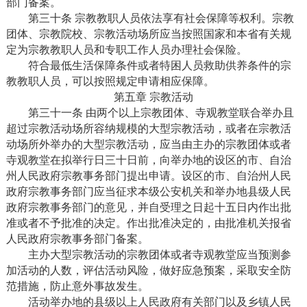
部门备案。
第三十条 宗教教职人员依法享有社会保障等权利。宗教
团体、宗教院校、宗教活动场所应当按照国家和本省有关规
定为宗教教职人员和专职工作人员办理社会保险。
符合最低生活保障条件或者特困人员救助供养条件的宗
教教职人员，可以按照规定申请相应保障。
第五章 宗教活动
第三十一条 由两个以上宗教团体、寺观教堂联合举办且
超过宗教活动场所容纳规模的大型宗教活动，或者在宗教活
动场所外举办的大型宗教活动，应当由主办的宗教团体或者
寺观教堂在拟举行日三十日前，向举办地的设区的市、自治
州人民政府宗教事务部门提出申请。设区的市、自治州人民
政府宗教事务部门应当征求本级公安机关和举办地县级人民
政府宗教事务部门的意见，并自受理之日起十五日内作出批
准或者不予批准的决定。作出批准决定的，由批准机关报省
人民政府宗教事务部门备案。
主办大型宗教活动的宗教团体或者寺观教堂应当预测参
加活动的人数，评估活动风险，做好应急预案，采取安全防
范措施，防止意外事故发生。
活动举办地的县级以上人民政府有关部门以及乡镇人民