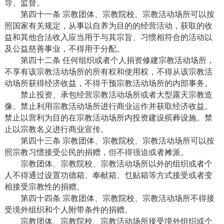
导、监督。
第四十一条 宗教团体、宗教院校、宗教活动场所可以按
照国家有关规定，从事以自养为目的的经营活动，获取的收
益和其他合法收入应当用于与其宗旨、习惯相符合的活动以
及公益慈善事业，不得用于分配。
第四十二条 任何组织或者个人捐资修建宗教活动场所，
不享有该宗教活动场所的所有权和使用权，不得从该宗教活
动场所获得经济收益，不得干预宗教活动场所的内部事务。
禁止投资、承包经营宗教活动场所或者大型露天宗教造
像。禁止利用宗教活动场所进行商业运作并获取经济收益。
禁止以营利为目的在宗教活动场所内投资建设殡葬设施。禁
止以宗教名义进行商业宣传。
第四十三条 宗教团体、宗教院校、宗教活动场所可以按
照宗教习惯接受公民的捐赠，但不得强迫或者摊派。
宗教团体、宗教院校、宗教活动场所以外的组织或者个
人不得通过设置功德箱、奉献箱、乜贴箱等方式接受或者变
相接受宗教性的捐赠。
第四十四条 宗教团体、宗教院校、宗教活动场所不得接
受境外组织和个人附带条件的捐赠。
宗教团体、宗教院校、宗教活动场所接受境外组织或个