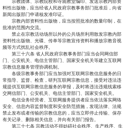
宗教团体、宗教院校和寺观教堂编印、发送宗教内部资
料性出版物，应当经省人民政府宗教事务部门批准后，向省
新闻出版部门申请核发准印证。
宗教内部资料性出版物，应当按照批准的数量印制，在
批准的范围内交流。
禁止在宗教活动场所以外的公共场所利用散发宗教内部
资料性出版物、光碟、传单等宗教宣传资料和播放宗教音视
频等方式扰乱社会秩序。
第三十六条 省人民政府宗教事务部门应当会同网信部
门、公安机关、电信主管部门、国家安全机关等建立互联网
宗教信息服务管理协调机制。
各级宗教事务部门应当加强对互联网宗教信息服务的日
常指导、监督、检查，研判互联网宗教信息，接受对违法违
规提供互联网宗教信息服务的举报，及时将违法违规线索移
交网信部门、公安机关、电信主管部门、国家安全机关。
电信业务经营者、互联网服务提供者应当依法落实网络
安全、信息内容监督制度和安全防范措施，发现法律、法规
禁止发布或者传输的宗教信息的，应当立即停止传输、保存
有关记录、删除相关信息，并向有关部门报告。
第三十七条 宗教活动不得妨碍社会秩序、生产秩序、生