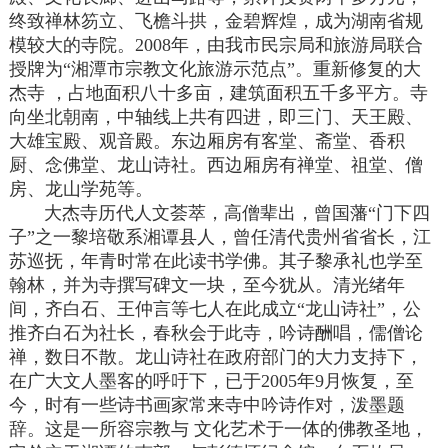
终致禅林笏立、飞檐斗拱，金碧辉煌，成为湖南省规
模较大的寺院。2008年，由我市民宗局和旅游局联合
授牌为“湘潭市宗教文化旅游示范点”。重新修复的大
杰寺 ，占地面积八十多亩，建筑面积五千多平方。寺
向坐北朝南，中轴线上共有四进，即三门、天王殿、
大雄宝殿、观音殿。东边厢房有客堂、斋堂、香积
厨、念佛堂、龙山诗社。西边厢房有禅堂、祖堂、僧
房、龙山学苑等。
大杰寺历代人文荟萃，高僧辈出，曾国藩“门下四
子”之一黎培敬系湘谭县人，曾任清代贵州省省长，江
苏巡抚，年青时常在此读书学佛。其子黎承礼也学至
翰林，并为寺撰写碑文一块，至今犹从。清光绪年
间，齐白石、王仲言等七人在此成立“龙山诗社”，公
推齐白石为社长，春秋会于此寺，吟诗酬唱，儒僧论
禅，数日不散。龙山诗社在政府部门的大力支持下，
在广大文人墨客的呼吁下，已于2005年9月恢复，至
今，时有一些诗书画家常来寺中吟诗作对，泼墨题
辞。这是一所容宗教与 文化艺术于一体的佛教圣地，