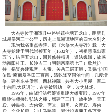
大杰寺位于湘谭县中路铺镇柱塘五龙山，距新县
城易俗河三十公里，历史上属湘谭地区的四大名刹之
一，现为我省重点寺院。据《六修大杰寺碑》载，大
杰寺始建于明代崇祯五年（1632年），初祖慧庵出家
五当，结庐五龙山，因其修持精进，道法巍巍，故感
动衡阳桂王、长沙吉王（明朝亲宗第七子）欣然护
持，捐资兴建观音、玄帝、关岳三层正殿，又赐“护国
佑民”匾额及香田三百亩，清乾隆至同治年间，几度増
修，建有东林僧寮、西林禅院，共有大小房屋一百二
十余间,大跃进时，古寺被毁劫一空，改为林场。
1995年，由晓忏法师筹资重建大雄宝殿，1997年
唯静法师接过弘法之棒，増建了三门、放生池、天王
殿、钟鼓楼、念佛堂、斋堂、厨房、玄帝殿、寿佛
殿、文化长廊、进山马路等，累计投资两千多万元，