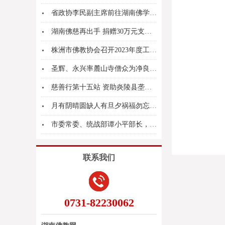
省政协李民副主席前往湖南佛学院就“加强我省宗教...
湖南佛慈再出手 捐赠30万元支持张家界抗疫
株洲市佛教协会召开2023年度工作总结会
圣辉、永兴率麓山寺僧众为净良长老普佛念诵观世音...
慈善行第十五站 资助炎陵县垄溪乡三口龙村刘家组
月有阴晴圆缺人有旦夕祸福勿忘世上苦人多
市委常委、统战部谭小平部长，市政府朱东铁副市长...
联系我们
0731-82230062