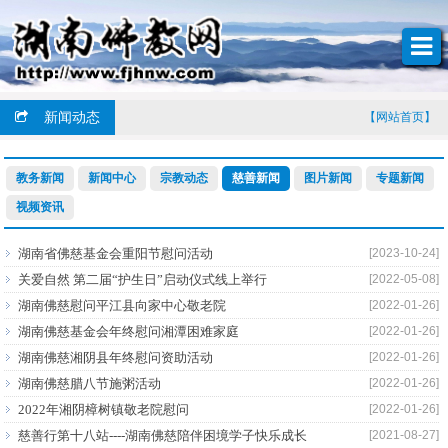
新闻动态
【网站首页】
教务新闻
新闻中心
宗教动态
慈善新闻
图片新闻
专题新闻
视频资讯
湖南省佛慈基金会重阳节慰问活动
[2023-10-24]
关爱自然 第二届“护生日”启动仪式线上举行
[2022-05-08]
湖南佛慈慰问平江县向家中心敬老院
[2022-01-26]
湖南佛慈基金会年终慰问湘潭困难家庭
[2022-01-26]
湖南佛慈湘阴县年终慰问资助活动
[2022-01-26]
湖南佛慈腊八节施粥活动
[2022-01-26]
2022年湘阴樟树镇敬老院慰问
[2022-01-26]
慈善行第十八站----湖南佛慈陪伴困境学子快乐成长
[2021-08-27]