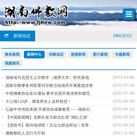
新闻动态
【网站首页】
教务新闻
新闻中心
宗教动态
慈善新闻
图片新闻
专题新闻
视频资讯
湖南省马克思主义宗教学（湘潭大学）研究基地揭牌成立
[2023-10-08]
国家宗教事务局部署对宗教活动场所开展紧急排查
[2022-07-29]
中国佛教协会发出通知 要求全面开展清查和规范寺院设立牌位工作
[2022-07-29]
大公报120岁，佛道界友人这样祝贺！
[2022-06-18]
弘扬中华传统美德 开展崇俭戒奢教育——湖南召开全省性宗教团体联席会议第六次会议
[2022-06-12]
【中国新闻网】圣辉长老为新化红茶“湖红之源”揭碑
[2022-05-23]
【觉悟号】善待地球吧！五位法师这样说丨世界地球日
[2022-04-23]
佛教教职人员行为守则
[2021-11-02]