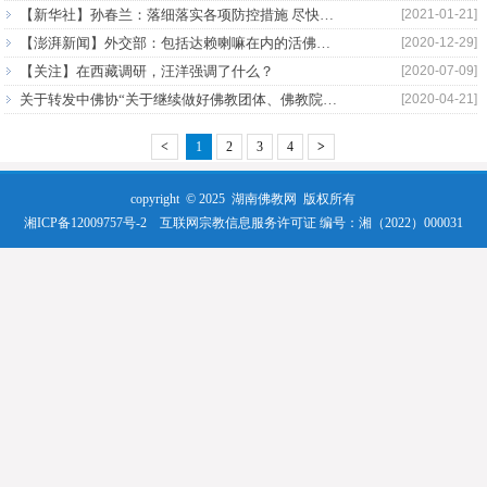
【新华社】孙春兰：落细落实各项防控措施 尽快阻断疫情扩散蔓延
[2021-01-21]
【澎湃新闻】外交部：包括达赖喇嘛在内的活佛转世，都应遵守国家法律法规
[2020-12-29]
【关注】在西藏调研，汪洋强调了什么？
[2020-07-09]
关于转发中佛协“关于继续做好佛教团体、佛教院校、佛教活动场所疫情防控工作的通知”的通知
[2020-04-21]
<
1
2
3
4
>
copyright © 2025
湖南佛教网
版权所有
湘ICP备12009757号-2
互联网宗教信息服务许可证 编号：湘（2022）000031