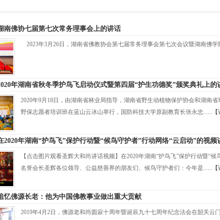
湖南佛协七届第七次常务理事会上的讲话
2023年3月26日，湖南省佛教协会第七届常务理事会第七次会议暨湖南佛学院新
2020年湖南省秋冬季护鸟飞启动仪式暨第四届“护生功德奖”颁奖典礼上的
2020年9月18日，由湖南省林业局指导，湖南省野生动植物保护协会和湖南
野保志愿者培训班在蓝山云冰山举行，国防科技大学原副教育长张永忠......
【
2020年湖南“护鸟飞”保护行动暨“候鸟守护者”行动网络“云启动”的视频
【点击图片观看圣辉大和尚讲话视频】在2020年湖南“护鸟飞”保护行动暨“
名誉会长圣辉各位领导、公益慈善界的朋友们、候鸟守护者们：今年是......
【
追忆佛源长老：他为中国佛教事业做出重大贡献
2019年4月2日，佛源老和尚圆寂十周年暨诞辰九十七周年纪念法会在韶关