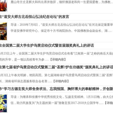
麓山寺方丈圣辉大和尚出席并致辞，缅怀佛源老和尚一生爱国爱教，为佛教.....
在“道安大师古北岳恒山弘法纪念论坛”的发言
导读：2018年7月8日，“道安大师古北岳恒山弘法纪念论坛”在河北保定隆
学道安佛学研究中心、保定市十方书画院协办。中国佛教协会副会长、湖......
在全国第二届大学生护鸟营启动仪式暨首届颁奖典礼上的讲话
8年6月23日上午，全国第二届大学生护鸟营启动仪式在有着“江南第一庙”之称的南岳
的升华，是一项以高校青年为参......
【详细内容】
在第七届省护鸟营启动仪式暨第二届“圣辉?护生功德奖”颁奖典礼上的讲
8年4月3日上午春光明媚，艳阳高照。第七届湖南省护鸟营爱鸟周启动仪式暨第二届“圣
、湖南省环保志愿服务联合会名誉......
【详细内容】
作“学习古德玄奘大师舍身求法、忘我报国、胸怀博大的奉献精神，开创新
导读：为继承和传播中华优秀传统文化，弘扬玄奘精神。1月31日晚，由大
信，助力民族复兴"为主题的第一届"致敬玄奘2017-2018大公国学年......
【详细