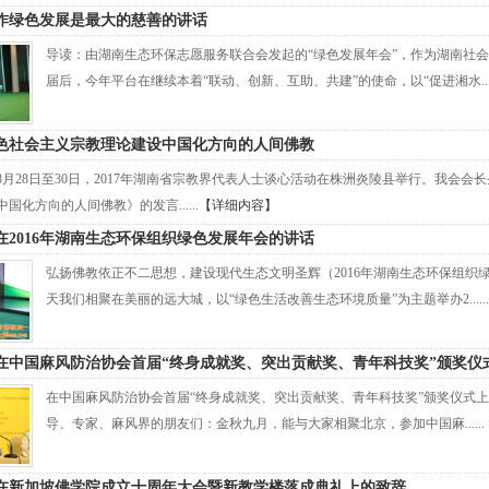
作绿色发展是最大的慈善的讲话
导读：由湖南生态环保志愿服务联合会发起的“绿色发展年会”，作为湖南社
届后，今年平台在继续本着“联动、创新、互助、共建”的使命，以“促进湘水....
色社会主义宗教理论建设中国化方向的人间佛教
7年8月28日至30日，2017年湖南省宗教界代表人士谈心活动在株洲炎陵县举行。我
国化方向的人间佛教》的发言......
【详细内容】
在2016年湖南生态环保组织绿色发展年会的讲话
弘扬佛教依正不二思想，建设现代生态文明圣辉（2016年湖南生态环保组
天我们相聚在美丽的远大城，以“绿色生活改善生态环境质量”为主题举办2......
在中国麻风防治协会首届“终身成就奖、突出贡献奖、青年科技奖”颁奖仪
在中国麻风防治协会首届“终身成就奖、突出贡献奖、青年科技奖”颁奖仪式上的
导、专家、麻风界的朋友们：金秋九月，能与大家相聚北京，参加中国麻......
在新加坡佛学院成立十周年大会暨新教学楼落成典礼上的致辞