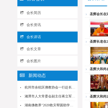
会长简历
圣辉会长在
会长资讯
会长讲话
圣辉长老在
会长文章
会长图片
圣辉大和尚在
新闻动态
杭州市余杭区佛教协会一行赴长沙麓山寺参访
湘潭市人大常委会副主任蒋立军一行来龙兴寺调研指...
圣辉大和尚
湖南佛教界“2020救灾帮困助学慈善行”湘西保...