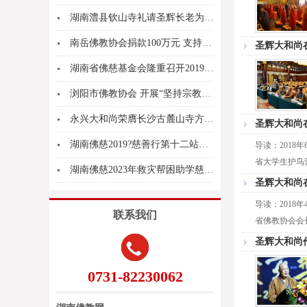
湖南澧县钦山寺礼请圣辉长老为水陆法会上堂说法
南岳佛教协会捐款100万元 支持南岳区新型肺炎...
圣辉大和尚
湖南省佛慈基金会隆重召开2019年总结表彰大会
浏阳市佛教协会 开展“坚持宗教中国化方向”大讲...
永兴大和尚荣膺长沙古麓山寺方丈圣辉大和尚送座
圣辉大和尚
湖南佛慈2019?慈善行第十二站赴邵阳市隆回县...
导读：201
省大学生护鸟营
湖南佛慈2023年救灾帮困助学慈善行第十一站 ...
圣辉大和尚
导读：201
联系我们
省佛教协会会长
圣辉大和尚
0731-82230062