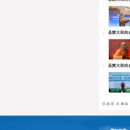
圣辉大和尚
圣辉大和尚
15
条/页 共
30
条